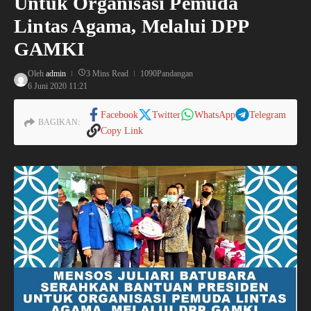
Untuk Organisasi Pemuda
Lintas Agama, Melalui DPP
GAMKI
Oleh
admin
3 Mins Read
1090Pandangan
6 Juni 2020
11:21
Facebook
Twitter
WhatsApp
Telegram
BAGIKAN:
Copy Link