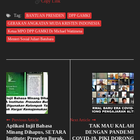
Copy Link
Tag:
BANTUAN PRESIDEN
DPP GAMKI
GERAKAN ANGKATAN MUDA KRISTEN INDONESIA
Ketua MPO DPP GAMKI Dr Michael Wattimena
Menteri Sosial Juliari Batubara
Previous Article
Next Article
Aplikasi Injil Bahasa
TAK MAU KALAH
Minang Dihapus, SETARA
DENGAN PANDEMI
Institute: Preseden Buruk,
COVID-19, PIKI DORONG