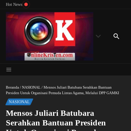
Menyingkap Misteri Angka 81 dan 8: Momentum
Lewati ke konten
Rondon
Hot News
‘Sunat Rohani’ Bagi Indonesia?
Kedube
Beranda
/
NASIONAL
/
Mensos Juliari Batubara Serahkan Bantuan
Presiden Untuk Organisasi Pemuda Lintas Agama, Melalui DPP GAMKI
NASIONAL
Mensos Juliari Batubara
Serahkan Bantuan Presiden