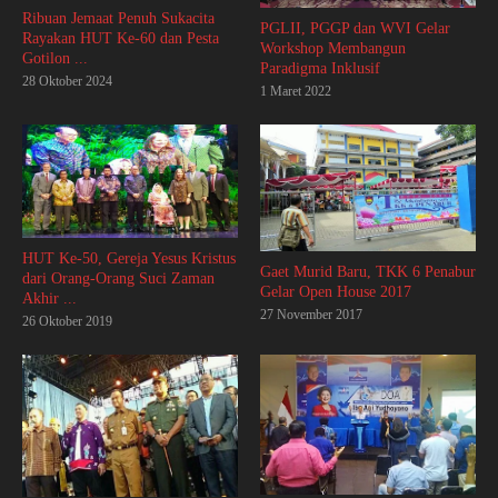
Ribuan Jemaat Penuh Sukacita
PGLII, PGGP dan WVI Gelar
Rayakan HUT Ke-60 dan Pesta
Workshop Membangun
Gotilon ...
Paradigma Inklusif
28 Oktober 2024
1 Maret 2022
HUT Ke-50, Gereja Yesus Kristus
Gaet Murid Baru, TKK 6 Penabur
dari Orang-Orang Suci Zaman
Gelar Open House 2017
Akhir ...
27 November 2017
26 Oktober 2019