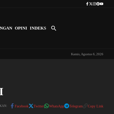
Tokoh Indonesia Pertama yang Bers
NGAN
OPINI
INDEKS
Kamis, Agustus 6, 2026
I
KAN:
Facebook
Twitter
WhatsApp
Telegram
Copy Link