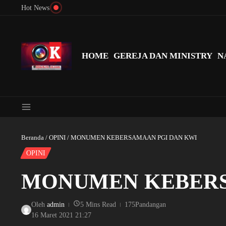
Lewati ke konten
Hot News
Menyingkap Misteri Angka 81 dan 8: Momentum ‘Sunat Rohani’ B
HOME
GEREJA DAN MINISTRY
N
Beranda
/
OPINI
/
MONUMEN KEBERSAMAAN PGI DAN KWI
OPINI
MONUMEN KEBERS
Oleh
admin
5 Mins Read
175Pandangan
16 Maret 2021
21:27