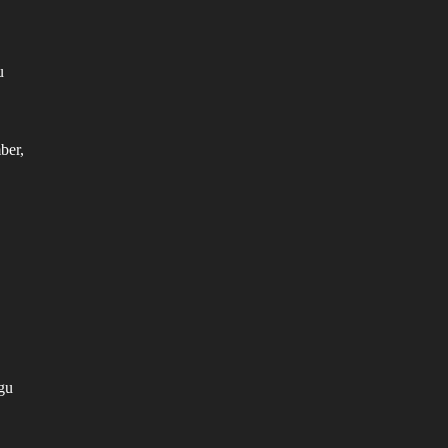
u
ber,
gu