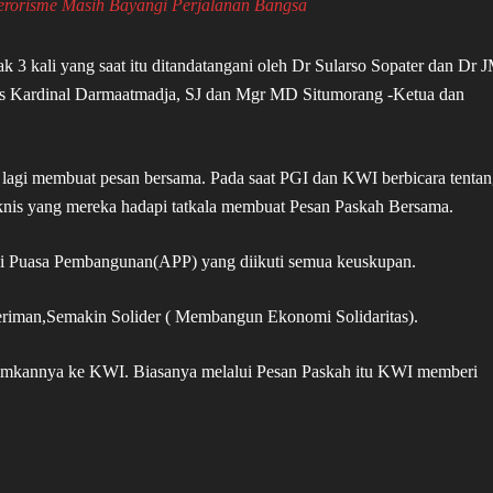
Terorisme Masih Bayangi Perjalanan Bangsa
3 kali yang saat itu ditandatangani oleh Dr Sularso Sopater dan Dr 
ius Kardinal Darmaatmadja, SJ dan Mgr MD Situmorang -Ketua dan
lagi membuat pesan bersama. Pada saat PGI dan KWI berbicara tenta
knis yang mereka hadapi tatkala membuat Pesan Paskah Bersama.
si Puasa Pembangunan(APP) yang diikuti semua keuskupan.
eriman,Semakin Solider ( Membangun Ekonomi Solidaritas).
imkannya ke KWI. Biasanya melalui Pesan Paskah itu KWI memberi