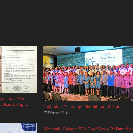
itolaknya Warga
 Karet, Yog ...
Taklukkan “Gunung” Pendidikan di Papua
27 Februari 2016
Menapaki Episode 500 GoodNews, Ps Daniel da