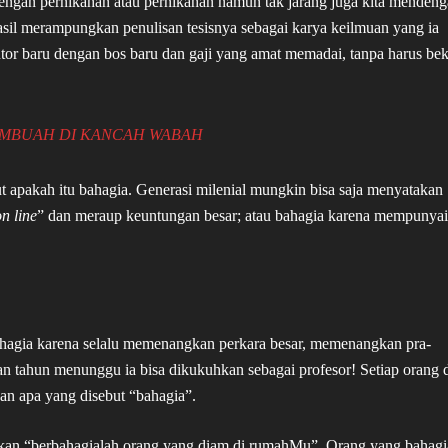
engan pernikahan atau pernikahan namun tak jarang juga kita mendeng
sil merampungkan penulisan tesisnya sebagai karya keilmuan yang ia
ntor baru dengan bos baru dan gaji yang amat memadai, tanpa harus bek
EMBUAH DI KANCAH WABAH
but apakah itu bahagia. Generasi milenial mungkin bisa saja menyatakan
n line
” dan meraup keuntungan besar; atau bahagia karena mempunyai
hagia karena selalu memenangkan perkara besar, memenangkan pra-
n tahun menunggu ia bisa dikukuhkan sebagai profesor! Setiap orang d
an apa yang disebut “bahagia”.
takan “berbahagialah orang yang diam di rumahMu”. Orang yang bahagi