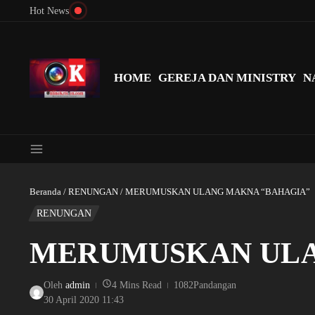
Lewati ke konten
Hot News
Menyingkap Misteri Angka 81 dan 8: Momentum ‘Sunat Rohani’ B
HOME
GEREJA DAN MINISTRY
N
Beranda
/
RENUNGAN
/
MERUMUSKAN ULANG MAKNA “BAHAGIA”
RENUNGAN
MERUMUSKAN ULA
Oleh
admin
4 Mins Read
1082Pandangan
30 April 2020
11:43