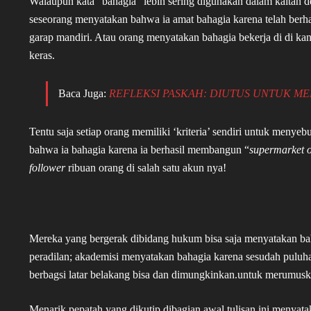
Walaupun kata “bahagia” lebih sering digunakan dalam kaitan d
seseorang menyatakan bahwa ia amat bahagia karena telah berha
garap mandiri. Atau orang menyatakan bahagia bekerja di di ka
keras.
Baca Juga:
REFLEKSI PASKAH: DIUTUS UNTUK M
Tentu saja setiap orang memiliki ‘kriteria’ sendiri untuk menye
bahwa ia bahagia karena ia berhasil membangun “
supermarket o
follower
ribuan orang di salah satu akun nya!
Mereka yang bergerak dibidang hukum bisa saja menyatakan ba
peradilan; akademisi menyatakan bahagia karena sesudah puluha
berbagsi latar belakang bisa dan dimungkinkan.untuk merumusk
Menarik pepatah yang dikutip dibagian awal tulisan ini menya