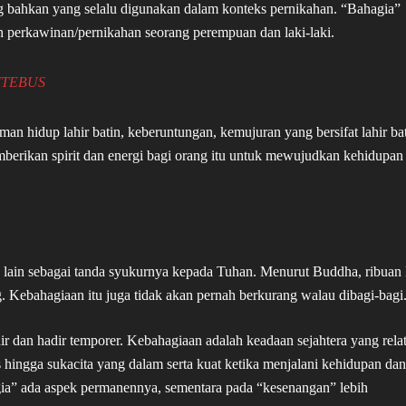
ng bahkan yang selalu digunakan dalam konteks pernikahan. “Bahagia”
n perkawinan/pernikahan seorang perempuan dan laki-laki.
ITEBUS
n hidup lahir batin, keberuntungan, kemujuran yang bersifat lahir bat
erikan spirit dan energi bagi orang itu untuk mewujudkan kehidupan
lain sebagai tanda syukurnya kepada Tuhan. Menurut Buddha, ribuan l
ang. Kebahagiaan itu juga tidak akan pernah berkurang walau dibagi-bagi
r dan hadir temporer. Kebahagiaan adalah keadaan sejahtera yang relat
s hingga sukacita yang dalam serta kuat ketika menjalani kehidupan dan
hagia” ada aspek permanennya, sementara pada “kesenangan” lebih