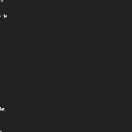
ar
erja
ari
a