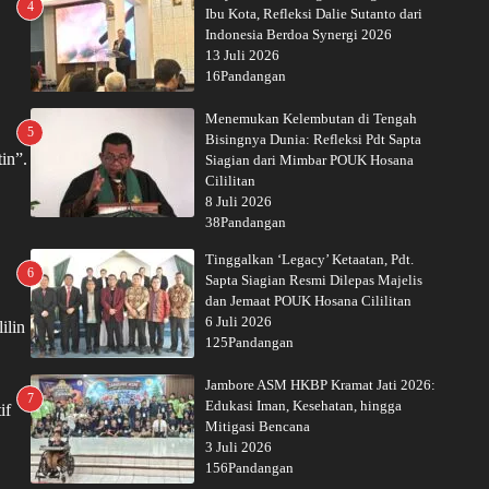
4
Ibu Kota, Refleksi Dalie Sutanto dari
Indonesia Berdoa Synergi 2026
13 Juli 2026
16Pandangan
Menemukan Kelembutan di Tengah
5
Bisingnya Dunia: Refleksi Pdt Sapta
in”.
Siagian dari Mimbar POUK Hosana
Cililitan
8 Juli 2026
38Pandangan
Tinggalkan ‘Legacy’ Ketaatan, Pdt.
6
Sapta Siagian Resmi Dilepas Majelis
dan Jemaat POUK Hosana Cililitan
6 Juli 2026
ilin
125Pandangan
.
Jambore ASM HKBP Kramat Jati 2026:
7
Edukasi Iman, Kesehatan, hingga
if
Mitigasi Bencana
3 Juli 2026
156Pandangan