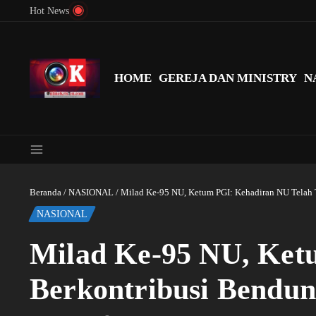
Lewati ke konten
Hot News
Menyingkap Misteri Angka 81 dan 8: Momentum ‘Sunat Rohani’ B
HOME
GEREJA DAN MINISTRY
N
Beranda
/
NASIONAL
/
Milad Ke-95 NU, Ketum PGI: Kehadiran NU Telah 
NASIONAL
Milad Ke-95 NU, Ket
Berkontribusi Bendun