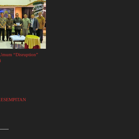
Umum “Disruption”
i
KESEMPITAN