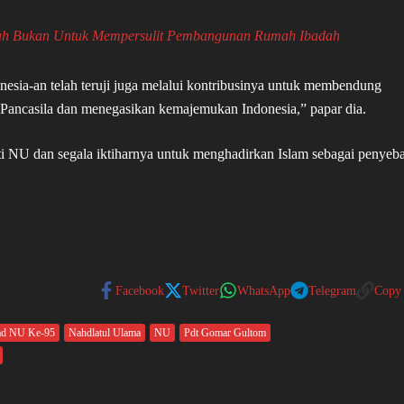
ah Bukan Untuk Mempersulit Pembangunan Rumah Ibadah
esia-an telah teruji juga melalui kontribusinya untuk membendung
 Pancasila dan menegasikan kemajemukan Indonesia,” papar dia.
i NU dan segala iktiharnya untuk menghadirkan Islam sebagai penyeb
Facebook
Twitter
WhatsApp
Telegram
Copy
ad NU Ke-95
Nahdlatul Ulama
NU
Pdt Gomar Gultom