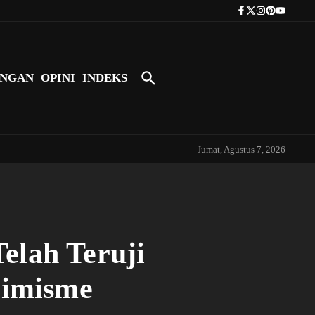
Tokoh Indonesia Pertama yang Bers
NGAN
OPINI
INDEKS
Jumat, Agustus 7, 2026
elah Teruji
rimisme