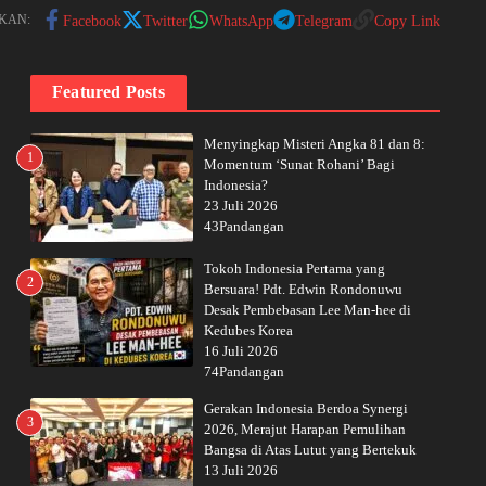
KAN:
Facebook
Twitter
WhatsApp
Telegram
Copy Link
Featured Posts
Menyingkap Misteri Angka 81 dan 8:
1
Momentum ‘Sunat Rohani’ Bagi
Indonesia?
23 Juli 2026
43Pandangan
Tokoh Indonesia Pertama yang
2
Bersuara! Pdt. Edwin Rondonuwu
Desak Pembebasan Lee Man-hee di
Kedubes Korea
16 Juli 2026
74Pandangan
Gerakan Indonesia Berdoa Synergi
3
2026, Merajut Harapan Pemulihan
Bangsa di Atas Lutut yang Bertekuk
13 Juli 2026