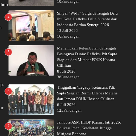
10Pandangan
ahun
Sinyal “Wi-Fi” Surga di Tengah Deru
4
Ibu Kota, Refleksi Dalie Sutanto dari
Indonesia Berdoa Synergi 2026
h
13 Juli 2026
16Pandangan
Menemukan Kelembutan di Tengah
5
Bisingnya Dunia: Refleksi Pdt Sapta
Siagian dari Mimbar POUK Hosana
Cililitan
8 Juli 2026
38Pandangan
ip-
Tinggalkan ‘Legacy’ Ketaatan, Pdt.
6
Sapta Siagian Resmi Dilepas Majelis
dan Jemaat POUK Hosana Cililitan
6 Juli 2026
ur
125Pandangan
Jambore ASM HKBP Kramat Jati 2026:
7
Edukasi Iman, Kesehatan, hingga
Mitigasi Bencana