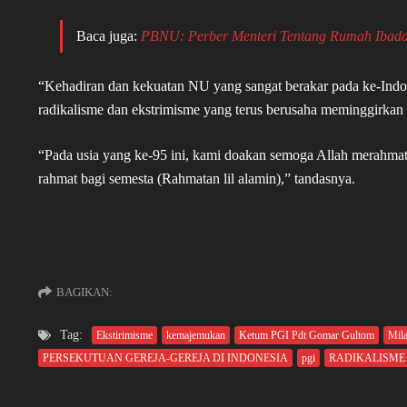
Baca juga:
PBNU: Perber Menteri Tentang Rumah Ibad
“Kehadiran dan kekuatan NU yang sangat berakar pada ke-Indon
radikalisme dan ekstrimisme yang terus berusaha meminggirkan
“Pada usia yang ke-95 ini, kami doakan semoga Allah merahmat
rahmat bagi semesta (Rahmatan lil alamin),” tandasnya.
BAGIKAN:
Tag:
Ekstirimisme
kemajemukan
Ketum PGI Pdt Gomar Gultom
Mil
PERSEKUTUAN GEREJA-GEREJA DI INDONESIA
pgi
RADIKALISME