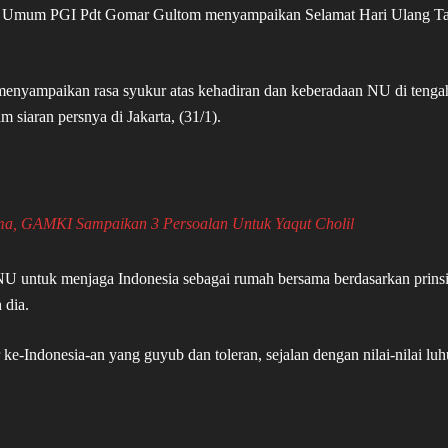
etua Umum PGI Pdt Gomar Gultom menyampaikan Selamat Hari Ulang T
menyampaikan rasa syukur atas kehadiran dan keberadaan NU di tenga
 siaran persnya di Jakarta, (31/1).
ma, GAMKI Sampaikan 3 Persoalan Untuk Yaqut Cholil
 NU untuk menjaga Indonesia sebagai rumah bersama berdasarkan prins
h dia.
r ke-Indonesia-an yang guyub dan toleran, sejalan dengan nilai-nilai luh