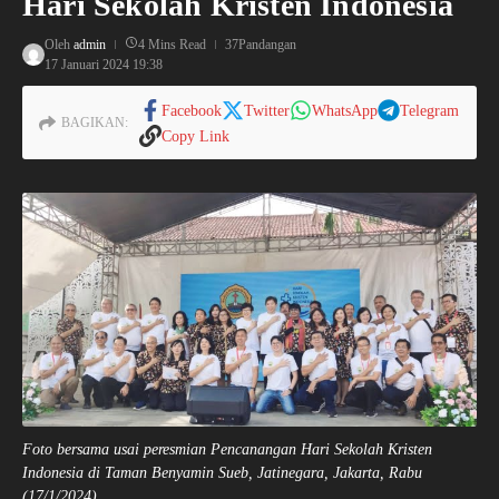
Hari Sekolah Kristen Indonesia
Oleh
admin
4 Mins Read
37Pandangan
17 Januari 2024
19:38
Facebook
Twitter
WhatsApp
Telegram
BAGIKAN:
Copy Link
Foto bersama usai peresmian Pencanangan Hari Sekolah Kristen
Indonesia di Taman Benyamin Sueb, Jatinegara, Jakarta, Rabu
(17/1/2024).