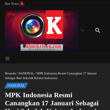
Menyingkap Misteri Angka 81 dan 8: Momentum
Lewati ke konten
Rondon
Hot News
‘Sunat Rohani’ Bagi Indonesia?
Kedube
Beranda
/
NASIONAL
/
MPK Indonesia Resmi Canangkan 17 Januari
Sebagai Hari Sekolah Kristen Indonesia
NASIONAL
MPK Indonesia Resmi
Canangkan 17 Januari Sebagai