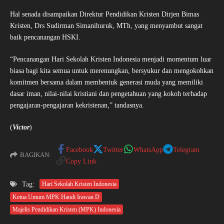
Hal senada disampaikan Direktur Pendidikan Kristen Dirjen Bimas
Kristen, Drs Sudirman Simanihuruk, MTh, yang menyambut sangat
baik pencanangan HSKI.
“Pencanangan Hari Sekolah Kristen Indonesia menjadi momentum luar
biasa bagi kita semua untuk merenungkan, bersyukur dan mengokohkan
komitmen bersama dalam membentuk generasi muda yang memiliki
dasar iman, nilai-nilai kristiani dan pengetahuan yang kokoh terhadap
pengajaran-pengajaran kekristenan,” tandasnya.
(
Victor
)
Facebook
Twitter
WhatsApp
Telegram
BAGIKAN:
Copy Link
Tag:
Hari Sekolah Kristen Indonesia
Ketua Umum MPK Handi Irawan D
Majelis Pendidikan Kristen (MPK) Indonesia