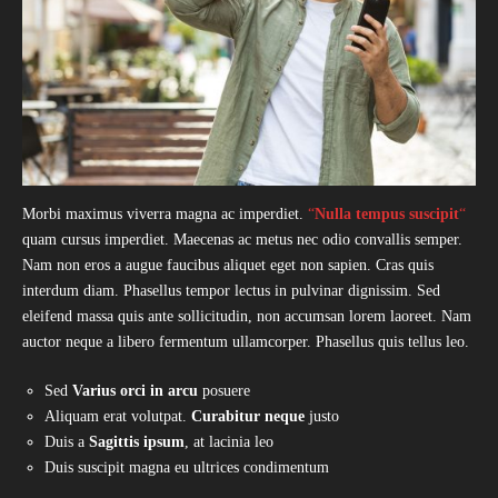
Morbi maximus viverra magna ac imperdiet.
“
Nulla tempus suscipit
“
quam cursus imperdiet. Maecenas ac metus nec odio convallis semper.
Nam non eros a augue faucibus aliquet eget non sapien. Cras quis
interdum diam. Phasellus tempor lectus in pulvinar dignissim. Sed
eleifend massa quis ante sollicitudin, non accumsan lorem laoreet. Nam
auctor neque a libero fermentum ullamcorper. Phasellus quis tellus leo.
Sed
Varius orci in arcu
posuere
Aliquam erat volutpat.
Curabitur neque
justo
Duis a
Sagittis ipsum
, at lacinia leo
Duis suscipit magna eu ultrices condimentum