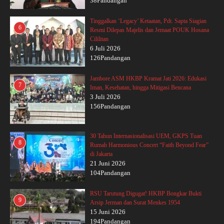
38Pandangan
Tinggalkan ‘Legacy’ Ketaatan, Pdt. Sapta Siagian
6
Resmi Dilepas Majelis dan Jemaat POUK Hosana
Cililitan
6 Juli 2026
126Pandangan
Jambore ASM HKBP Kramat Jati 2026: Edukasi
7
Iman, Kesehatan, hingga Mitigasi Bencana
3 Juli 2026
156Pandangan
30 Tahun Internasionalisasi UEM, GKPS Tuan
8
Rumah Harmonious Concert “Faith Beyond Fear”
di Jakarta
21 Juni 2026
104Pandangan
RSU Tarutung Digugat! HKBP Bongkar Bukti
9
Arsip Jerman dan Surat Menkes 1954
15 Juni 2026
194Pandangan