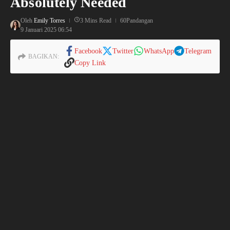
Absolutely Needed
Oleh
Emily Torres
3 Mins Read
60Pandangan
9 Januari 2025
06:54
Facebook
Twitter
WhatsApp
Telegram
BAGIKAN:
Copy Link