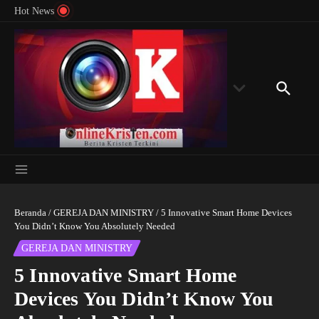
Menyingkap Misteri Angka 81 dan 8: Momentum
Lewati ke konten
Rondon
Hot News
‘Sunat Rohani’ Bagi Indonesia?
Kedube
Beranda
/
GEREJA DAN MINISTRY
/
5 Innovative Smart Home Devices
You Didn’t Know You Absolutely Needed
GEREJA DAN MINISTRY
5 Innovative Smart Home
Devices You Didn’t Know You