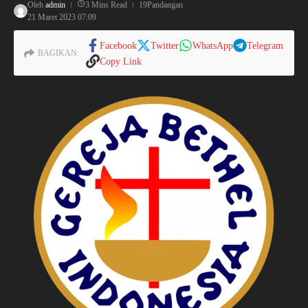
Oleh
admin
3 Mins Read
19Pandangan
21 Maret 2023
07:09
Facebook
Twitter
WhatsApp
Telegram
BAGIKAN:
Copy Link