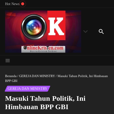
Menyingkap Misteri Angka 81 dan 8: Momentum
Lewati ke konten
Rondon
Hot News
‘Sunat Rohani’ Bagi Indonesia?
Kedube
Beranda
/
GEREJA DAN MINISTRY
/
Masuki Tahun Politik, Ini Himbauan
BPP GBI
GEREJA DAN MINISTRY
Masuki Tahun Politik, Ini
Himbauan BPP GBI