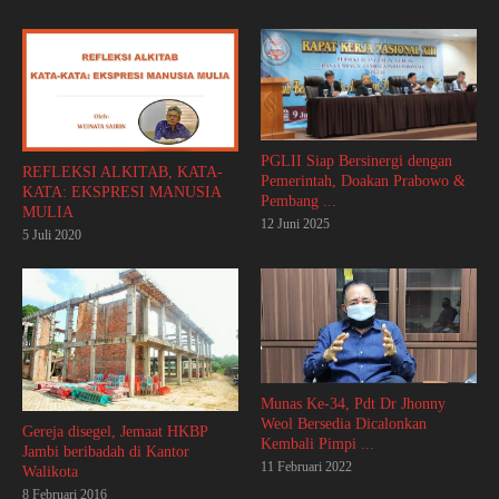
PGLII Siap Bersinergi dengan
REFLEKSI ALKITAB, KATA-
Pemerintah, Doakan Prabowo &
KATA: EKSPRESI MANUSIA
Pembang ...
MULIA
12 Juni 2025
5 Juli 2020
Munas Ke-34, Pdt Dr Jhonny
Weol Bersedia Dicalonkan
Gereja disegel, Jemaat HKBP
Kembali Pimpi ...
Jambi beribadah di Kantor
11 Februari 2022
Walikota
8 Februari 2016