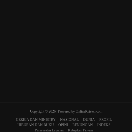
Copyright © 2026 | Powered by OnlineKristen.com
GEREJA DAN MINISTRY
NASIONAL
DUNIA
PROFIL
HIBURAN DAN BUKU
OPINI
RENUNGAN
INDEKS
Persyaratan Layanan
Kebijakan Privasi