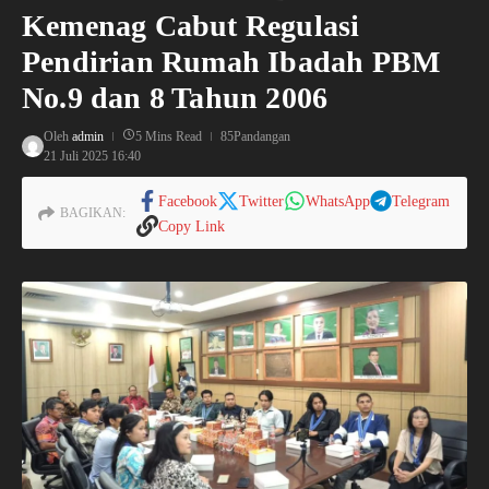
Kemenag Cabut Regulasi
Pendirian Rumah Ibadah PBM
No.9 dan 8 Tahun 2006
Oleh
admin
5 Mins Read
85Pandangan
21 Juli 2025
16:40
Facebook
Twitter
WhatsApp
Telegram
BAGIKAN:
Copy Link