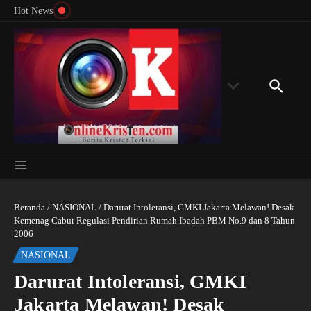
Menyingkap Misteri Angka 81 dan 8: Momentum
Lewati ke konten
Rondon
Hot News
‘Sunat Rohani’ Bagi Indonesia?
Kedube
Beranda
/
NASIONAL
/
Darurat Intoleransi, GMKI Jakarta Melawan! Desak
Kemenag Cabut Regulasi Pendirian Rumah Ibadah PBM No.9 dan 8 Tahun
2006
NASIONAL
Darurat Intoleransi, GMKI
Jakarta Melawan! Desak