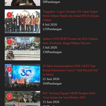
38Pandangan
Tinggalkan ‘Legacy’ Ketaatan, Pdt. Sapta Siagian
6
Resmi Dilepas Majelis dan Jemaat POUK Hosana
Cililitan
6 Juli 2026
125Pandangan
Jambore ASM HKBP Kramat Jati 2026: Edukasi
7
Iman, Kesehatan, hingga Mitigasi Bencana
3 Juli 2026
156Pandangan
30 Tahun Internasionalisasi UEM, GKPS Tuan
8
Rumah Harmonious Concert “Faith Beyond Fear”
di Jakarta
21 Juni 2026
104Pandangan
RSU Tarutung Digugat! HKBP Bongkar Bukti
9
Arsip Jerman dan Surat Menkes 1954
15 Juni 2026