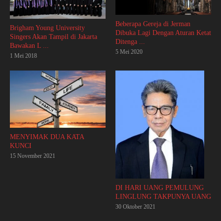
Beberapa Gereja di Jerman
Brigham Young University
Dibuka Lagi Dengan Aturan Ketat
Singers Akan Tampil di Jakarta
Ditenga ...
Bawakan L ...
5 Mei 2020
1 Mei 2018
MENYIMAK DUA KATA
KUNCI
15 November 2021
DI HARI UANG PEMULUNG
LINGLUNG TAKPUNYA UANG
30 Oktober 2021