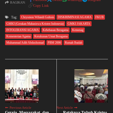
BAGIKAN:
Copy Link
Tag:
Chrysmon Wifandi Gultom
DISKRIMINASI AGAMA
FKUB
GMKI (Gerakan Mahasiswa Kristen Indonesia)
GMKI JAKARTA
INTOLERANSI AGAMA
Kebebasan Beragama
Kemenag
Kementerian Agama
Kerukunan Umat Beragama
Muhammad Adib Abdushomad
PBM 2006
Rumah Ibadah
Previous Article
Next Article
Gereja, Masyarakat, dan
Retaknya Tubuh Kristus,