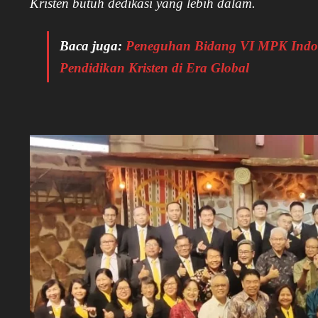
Kristen butuh dedikasi yang lebih dalam.
Baca juga:
Peneguhan Bidang VI MPK Indon
Pendidikan Kristen di Era Global