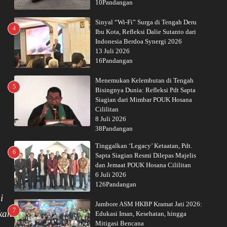
10Pandangan
Sinyal “Wi-Fi” Surga di Tengah Deru
4
Ibu Kota, Refleksi Dalie Sutanto dari
Indonesia Berdoa Synergi 2026
13 Juli 2026
16Pandangan
Menemukan Kelembutan di Tengah
5
Bisingnya Dunia: Refleksi Pdt Sapta
Siagian dari Mimbar POUK Hosana
Cililitan
8 Juli 2026
38Pandangan
Tinggalkan ‘Legacy’ Ketaatan, Pdt.
6
Sapta Siagian Resmi Dilepas Majelis
dan Jemaat POUK Hosana Cililitan
6 Juli 2026
126Pandangan
i
Jambore ASM HKBP Kramat Jati 2026:
7
kan
Edukasi Iman, Kesehatan, hingga
Mitigasi Bencana