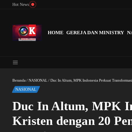
Lewati ke konten
Hot News
Menyingkap Misteri Angka 81 dan 8: Momentum ‘Sunat Rohani’ B
HOME
GEREJA DAN MINISTRY
N
Beranda
/
NASIONAL
/
Duc In Altum, MPK Indonesia Perkuat Transformas
NASIONAL
Duc In Altum, MPK In
Kristen dengan 20 Pe