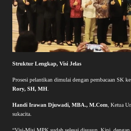
Struktur Lengkap, Visi Jelas
Prosesi pelantikan dimulai dengan pembacaan SK 
Rory, SH, MH
.
Handi Irawan Djuwadi, MBA., M.Com
, Ketua U
sukacita.
“Visi-Misi MPK sudah selesai disusun. Kini, dengan 