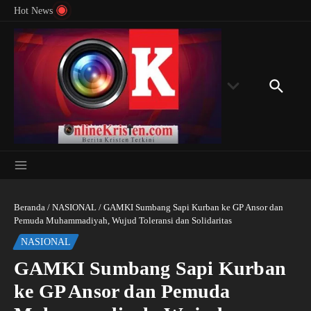
Menyingkap Misteri Angka 81 dan 8: Momentum
Lewati ke konten
Rondon
Hot News
‘Sunat Rohani’ Bagi Indonesia?
Kedube
Beranda
/
NASIONAL
/
GAMKI Sumbang Sapi Kurban ke GP Ansor dan
Pemuda Muhammadiyah, Wujud Toleransi dan Solidaritas
NASIONAL
GAMKI Sumbang Sapi Kurban
ke GP Ansor dan Pemuda