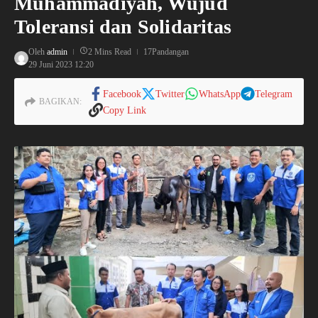
Muhammadiyah, Wujud
Toleransi dan Solidaritas
Oleh
admin
2 Mins Read
17Pandangan
29 Juni 2023
12:20
Facebook
Twitter
WhatsApp
Telegram
BAGIKAN:
Copy Link