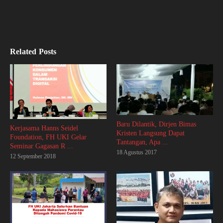
Related Posts
Baru Dilantik, Dirjen Bimas
Kerjasama Hanns Seidel
Kristen Langsung Dapat
Foundation, FH UKI Gelar
Tantangan, Apa ...
Seminar Gagasan R ...
18 Agustus 2017
12 September 2018