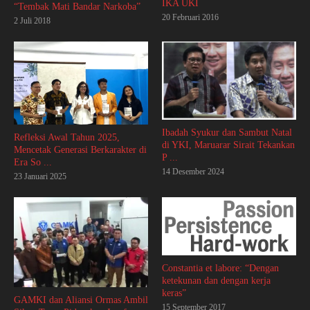
IKA UKI
“Tembak Mati Bandar Narkoba”
20 Februari 2016
2 Juli 2018
Ibadah Syukur dan Sambut Natal
Refleksi Awal Tahun 2025,
di YKI, Maruarar Sirait Tekankan
Mencetak Generasi Berkarakter di
P ...
Era So ...
14 Desember 2024
23 Januari 2025
Constantia et labore: “Dengan
ketekunan dan dengan kerja
keras”
GAMKI dan Aliansi Ormas Ambil
15 September 2017