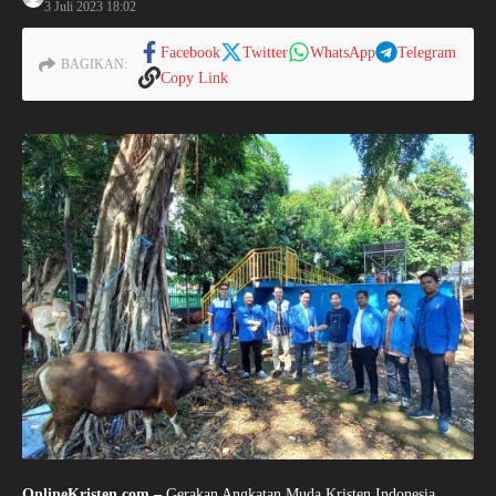
3 Juli 2023
18:02
Facebook
Twitter
WhatsApp
Telegram
BAGIKAN:
Copy Link
OnlineKristen.com –
Gerakan Angkatan Muda Kristen Indonesia