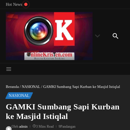
Menyingkap Misteri Angka 81 dan 8: Momentum
Lewati ke konten
Rondon
Hot News
‘Sunat Rohani’ Bagi Indonesia?
Kedube
Beranda
/
NASIONAL
/
GAMKI Sumbang Sapi Kurban ke Masjid Istiqlal
NASIONAL
GAMKI Sumbang Sapi Kurban
ke Masjid Istiqlal
Oleh
admin
3 Mins Read
9Pandangan