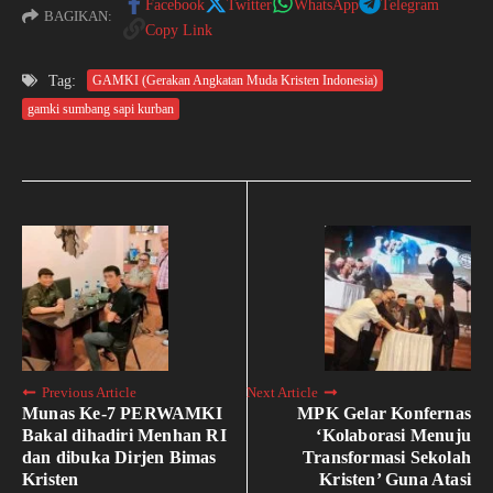
Facebook
Twitter
WhatsApp
Telegram
BAGIKAN:
Copy Link
Tag:
GAMKI (Gerakan Angkatan Muda Kristen Indonesia)
gamki sumbang sapi kurban
Previous Article
Next Article
Munas Ke-7 PERWAMKI
MPK Gelar Konfernas
Bakal dihadiri Menhan RI
‘Kolaborasi Menuju
dan dibuka Dirjen Bimas
Transformasi Sekolah
Kristen
Kristen’ Guna Atasi