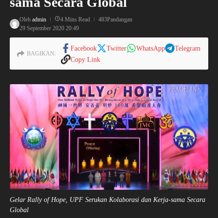
sama Secara Global
Oleh
admin
4 Mins Read
483Pandangan
29 September 2020
20:49
Facebook
Twitter
WhatsApp
Telegram
BAGIKAN:
Copy Link
Gelar Rally of Hope, UPF Serukan Kolaborasi dan Kerja-sama Secara
Global