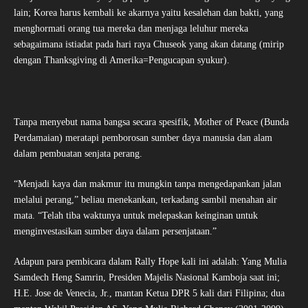
lain; Korea harus kembali ke akarnya yaitu kesalehan dan bakti, yang
menghormati orang tua mereka dan menjaga leluhur mereka
sebagaimana istiadat pada hari raya Chuseok yang akan datang (mirip
dengan Thanksgiving di Amerika=Pengucapan syukur).
Tanpa menyebut nama bangsa secara spesifik, Mother of Peace (Bunda
Perdamaian) meratapi pemborosan sumber daya manusia dan alam
dalam pembuatan senjata perang.
“Menjadi kaya dan makmur itu mungkin tanpa mengedapankan jalan
melalui perang,” beliau menekankan, terkadang sambil menahan air
mata. “Telah tiba waktunya untuk melepaskan keinginan untuk
menginvestasikan sumber daya dalam persenjataan.”
Adapun para pembicara dalam Rally Hope kali ini adalah: Yang Mulia
Samdech Heng Samrin, Presiden Majelis Nasional Kamboja saat ini;
H.E. Jose de Venecia, Jr., mantan Ketua DPR 5 kali dari Filipina; dua