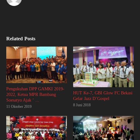
Related Posts
Pengukuhan DPP GAMKI 2019-
HUT Ke-7, GBI Glow FC Bekasi
2022, Ketua MPR Bambang
Gelar Jazz D’Gospel
Soesatyo Ajak ‘ ...
8 Juni 2018
11 Oktober 2019