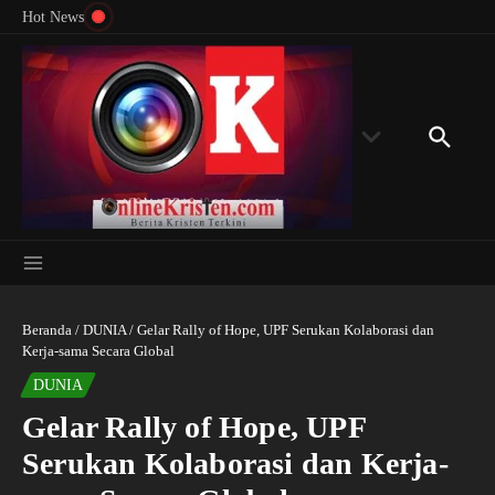
Menyingkap Misteri Angka 81 dan 8: Momentum
Lewati ke konten
Rondon
Hot News
‘Sunat Rohani’ Bagi Indonesia?
Kedube
Beranda
/
DUNIA
/
Gelar Rally of Hope, UPF Serukan Kolaborasi dan
Kerja-sama Secara Global
DUNIA
Gelar Rally of Hope, UPF
Serukan Kolaborasi dan Kerja-