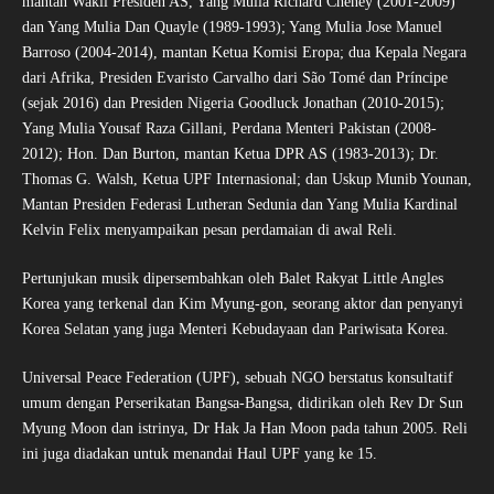
mantan Wakil Presiden AS, Yang Mulia Richard Cheney (2001-2009)
dan Yang Mulia Dan Quayle (1989-1993); Yang Mulia Jose Manuel
Barroso (2004-2014), mantan Ketua Komisi Eropa; dua Kepala Negara
dari Afrika, Presiden Evaristo Carvalho dari São Tomé dan Príncipe
(sejak 2016) dan Presiden Nigeria Goodluck Jonathan (2010-2015);
Yang Mulia Yousaf Raza Gillani, Perdana Menteri Pakistan (2008-
2012); Hon. Dan Burton, mantan Ketua DPR AS (1983-2013); Dr.
Thomas G. Walsh, Ketua UPF Internasional; dan Uskup Munib Younan,
Mantan Presiden Federasi Lutheran Sedunia dan Yang Mulia Kardinal
Kelvin Felix menyampaikan pesan perdamaian di awal Reli.
Pertunjukan musik dipersembahkan oleh Balet Rakyat Little Angles
Korea yang terkenal dan Kim Myung-gon, seorang aktor dan penyanyi
Korea Selatan yang juga Menteri Kebudayaan dan Pariwisata Korea.
Universal Peace Federation (UPF), sebuah NGO berstatus konsultatif
umum dengan Perserikatan Bangsa-Bangsa, didirikan oleh Rev Dr Sun
Myung Moon dan istrinya, Dr Hak Ja Han Moon pada tahun 2005. Reli
ini juga diadakan untuk menandai Haul UPF yang ke 15.