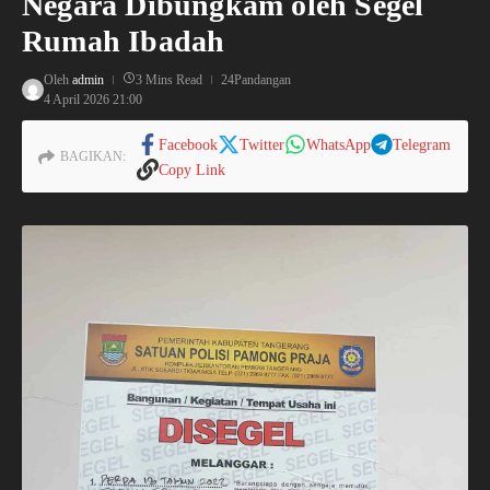
Negara Dibungkam oleh Segel
Rumah Ibadah
Oleh
admin
3 Mins Read
24Pandangan
4 April 2026
21:00
Facebook
Twitter
WhatsApp
Telegram
BAGIKAN:
Copy Link