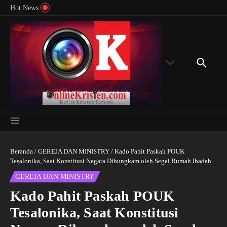
Menyingkap Misteri Angka 81 dan 8: Momentum
Lewati ke konten
Rondon
Hot News
‘Sunat Rohani’ Bagi Indonesia?
Kedube
Beranda
/
GEREJA DAN MINISTRY
/
Kado Pahit Paskah POUK
Tesalonika, Saat Konstitusi Negara Dibungkam oleh Segel Rumah Ibadah
GEREJA DAN MINISTRY
Kado Pahit Paskah POUK
Tesalonika, Saat Konstitusi