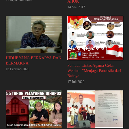
AHOK
14 Mei 2017
HIDUP YANG BERKARYA DAN
BERMAKNA
Pemuda Lintas Agama Gelar
16 Februari 2020
Webinar “Menjaga Pancasila dari
Bahaya ...
17 Juli 2020