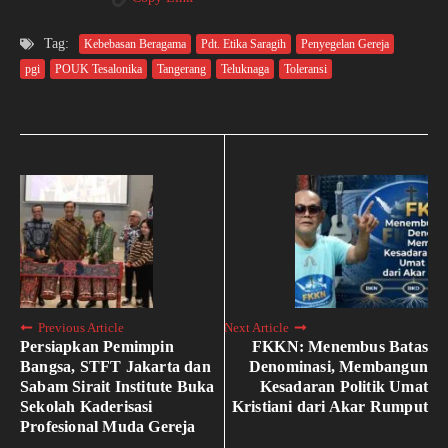
Tag:
Kebebasan Beragama
Pdt. Etika Saragih
Penyegelan Gereja
pgi
POUK Tesalonika
Tangerang
Teluknaga
Toleransi
Previous Article
Next Article
Persiapkan Pemimpin
FKKN: Menembus Batas
Bangsa, STFT Jakarta dan
Denominasi, Membangun
Sabam Sirait Institute Buka
Kesadaran Politik Umat
Sekolah Kaderisasi
Kristiani dari Akar Rumput
Profesional Muda Gereja