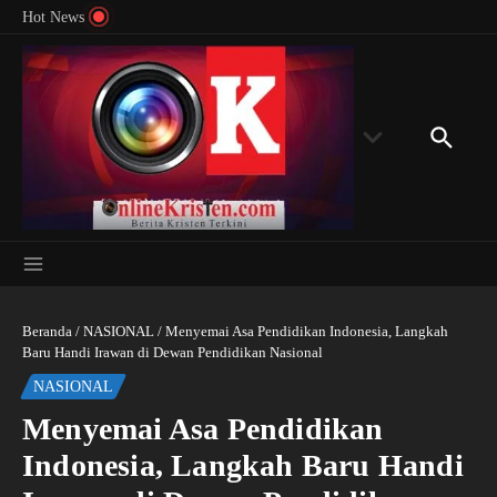
Menyingkap Misteri Angka 81 dan 8: Momentum
Lewati ke konten
Rondon
Hot News
‘Sunat Rohani’ Bagi Indonesia?
Kedube
Beranda
/
NASIONAL
/
Menyemai Asa Pendidikan Indonesia, Langkah
Baru Handi Irawan di Dewan Pendidikan Nasional
NASIONAL
Menyemai Asa Pendidikan
Indonesia, Langkah Baru Handi