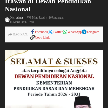
Irawan di Dewan Pendidikan
Nasional
Oleh
admin
3 Mins Read
16Pandangan
14 Maret 2026
18:48
Facebook
Twitter
WhatsApp
Telegram
BAGIKAN:
Copy Link