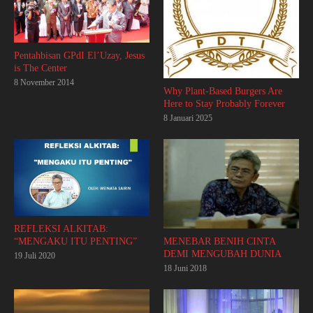
Pentahbisan GPdI El’Uzay, Jesus
is The Center
8 November 2014
Why Plant-Based Burgers Are
Here to Stay Probably Forever
8 Januari 2025
REFLEKSI ALKITAB:
“MENGAKU ITU PENTING”
MENEBAR BENIH CINTA
DEMI MENGUBAH DUNIA
19 Juli 2020
18 Juni 2018