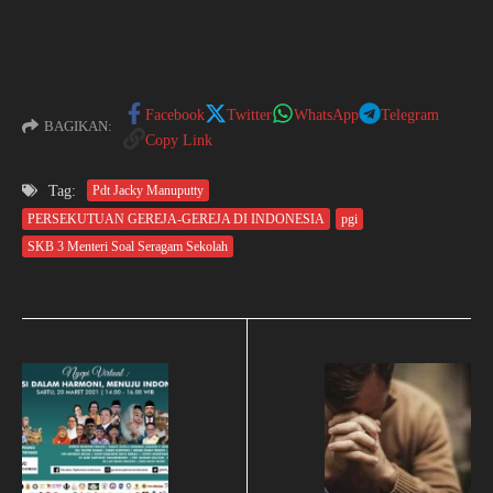
Facebook
Twitter
WhatsApp
Telegram
BAGIKAN:
Copy Link
Tag:
Pdt Jacky Manuputty
PERSEKUTUAN GEREJA-GEREJA DI INDONESIA
pgi
SKB 3 Menteri Soal Seragam Sekolah