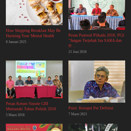
How Skipping Breakfast May Be
Pesan Pastoral Pilkada 2018, PGI:
Harming Your Mental Health
“Jangan Terjebak Isu SARA dan
8 Januari 2025
H ...
21 Juni 2018
Pesan Ketum Sinode GBI
Puisi: Korupsi Per Definisi
Memasuki Tahun Politik 2018
7 Maret 2021
5 Maret 2018