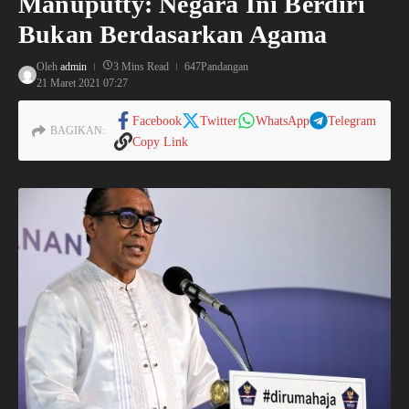
Manuputty: Negara Ini Berdiri
Bukan Berdasarkan Agama
Oleh
admin
3 Mins Read
647Pandangan
21 Maret 2021
07:27
Facebook
Twitter
WhatsApp
Telegram
BAGIKAN:
Copy Link