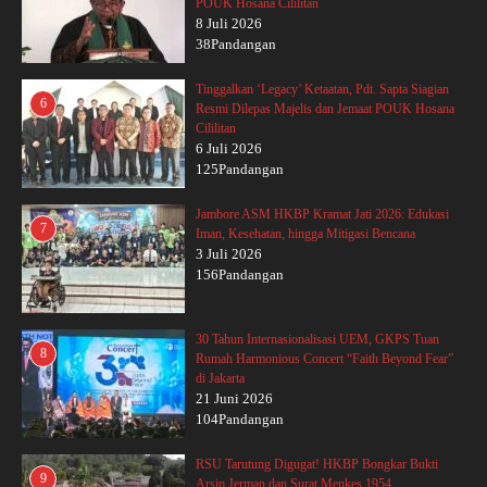
POUK Hosana Cililitan
8 Juli 2026
38Pandangan
Tinggalkan ‘Legacy’ Ketaatan, Pdt. Sapta Siagian
6
Resmi Dilepas Majelis dan Jemaat POUK Hosana
Cililitan
6 Juli 2026
125Pandangan
Jambore ASM HKBP Kramat Jati 2026: Edukasi
7
Iman, Kesehatan, hingga Mitigasi Bencana
3 Juli 2026
156Pandangan
30 Tahun Internasionalisasi UEM, GKPS Tuan
8
Rumah Harmonious Concert “Faith Beyond Fear”
di Jakarta
21 Juni 2026
104Pandangan
RSU Tarutung Digugat! HKBP Bongkar Bukti
9
Arsip Jerman dan Surat Menkes 1954