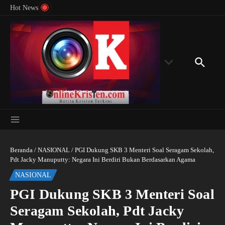
Menyingkap Misteri Angka 81 dan 8: Momentum
Lewati ke konten
Rondon
Hot News
‘Sunat Rohani’ Bagi Indonesia?
Kedube
Beranda
/
NASIONAL
/
PGI Dukung SKB 3 Menteri Soal Seragam Sekolah,
Pdt Jacky Manuputty: Negara Ini Berdiri Bukan Berdasarkan Agama
NASIONAL
PGI Dukung SKB 3 Menteri Soal
Seragam Sekolah, Pdt Jacky