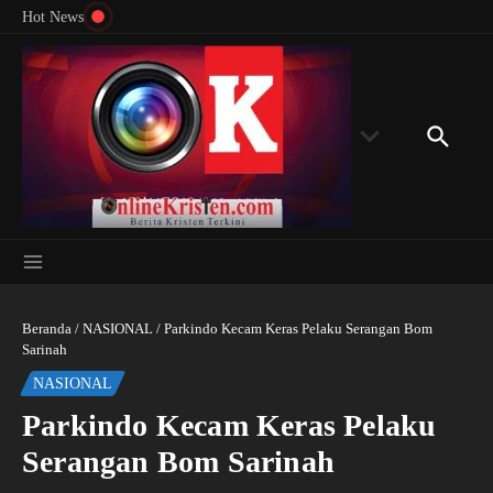
Menyingkap Misteri Angka 81 dan 8: Momentum
Lewati ke konten
Rondon
Hot News
‘Sunat Rohani’ Bagi Indonesia?
Kedube
Beranda
/
NASIONAL
/
Parkindo Kecam Keras Pelaku Serangan Bom
Sarinah
NASIONAL
Parkindo Kecam Keras Pelaku
Serangan Bom Sarinah