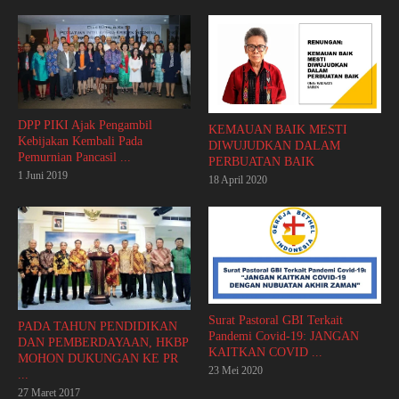
DPP PIKI Ajak Pengambil
KEMAUAN BAIK MESTI
Kebijakan Kembali Pada
DIWUJUDKAN DALAM
Pemurnian Pancasil ...
PERBUATAN BAIK
1 Juni 2019
18 April 2020
Surat Pastoral GBI Terkait
PADA TAHUN PENDIDIKAN
Pandemi Covid-19: JANGAN
DAN PEMBERDAYAAN, HKBP
KAITKAN COVID ...
MOHON DUKUNGAN KE PR
23 Mei 2020
...
27 Maret 2017