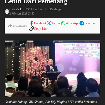
Lebih Dari Pemenang
Oleh
admin
2 Mins Read
16Pandangan
2 Februari 2023
23:46
Facebook
Twitter
WhatsApp
Telegram
BAGIKAN:
Copy Link
Gembala Sidang GBI Sinona, Pdt Edy Wagino MTh ketika berkotbah