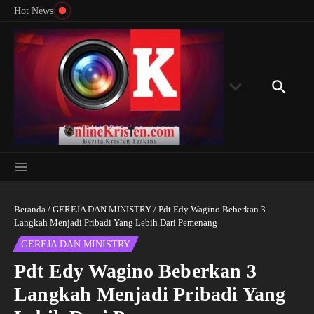
Menyingkap Misteri Angka 81 dan 8: Momentum
Lewati ke konten
Rondon
Hot News
‘Sunat Rohani’ Bagi Indonesia?
Kedube
Beranda
/
GEREJA DAN MINISTRY
/
Pdt Edy Wagino Beberkan 3
Langkah Menjadi Pribadi Yang Lebih Dari Pemenang
GEREJA DAN MINISTRY
Pdt Edy Wagino Beberkan 3
Langkah Menjadi Pribadi Yang