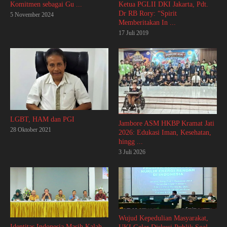
Ketua PGLII DKI Jakarta, Pdt.
Komitmen sebagai Gu ...
Dr RB Rory: “Spirit
5 November 2024
Memberitakan In ...
17 Juli 2019
LGBT, HAM dan PGI
Jambore ASM HKBP Kramat Jati
28 Oktober 2021
2026: Edukasi Iman, Kesehatan,
hingg ...
3 Juli 2026
Wujud Kepedulian Masyarakat,
Identitas Indonesia Masih Kalah