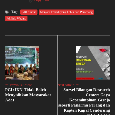
Copy Link
Tag:
GBI Sinona
Menjadi Pribadi yang Lebih dari Pemenang
Pdt Edy Wagino
Previous Article
Next Article
PGI: IKN Tidak Boleh
Survei Bilangan Research
Menyisihkan Masyarakat
Center: Gaya
Adat
Kepemimpinan Gereja
seperti Panglima Perang dan
Kapten Kapal Cenderung