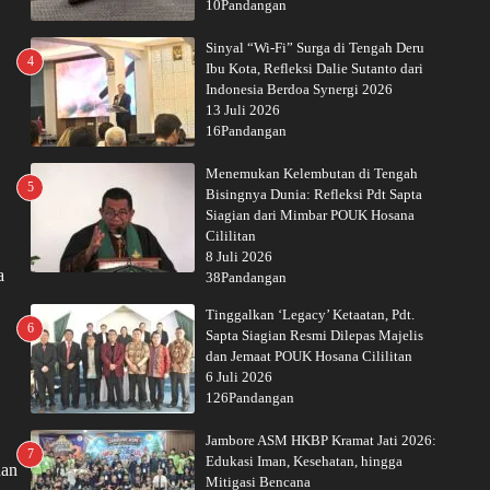
10Pandangan
Sinyal “Wi-Fi” Surga di Tengah Deru
4
Ibu Kota, Refleksi Dalie Sutanto dari
Indonesia Berdoa Synergi 2026
13 Juli 2026
16Pandangan
Menemukan Kelembutan di Tengah
5
Bisingnya Dunia: Refleksi Pdt Sapta
Siagian dari Mimbar POUK Hosana
Cililitan
8 Juli 2026
a
38Pandangan
Tinggalkan ‘Legacy’ Ketaatan, Pdt.
6
Sapta Siagian Resmi Dilepas Majelis
dan Jemaat POUK Hosana Cililitan
6 Juli 2026
126Pandangan
Jambore ASM HKBP Kramat Jati 2026:
7
Edukasi Iman, Kesehatan, hingga
han
Mitigasi Bencana