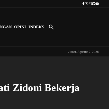
Tokoh Indonesia Pertama yang Bers
NGAN
OPINI
INDEKS
Jumat, Agustus 7, 2026
ti Zidoni Bekerja