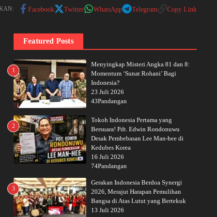
KAN:
Facebook
Twitter
WhatsApp
Telegram
Copy Link
Featured Posts
Menyingkap Misteri Angka 81 dan 8:
1
Momentum ‘Sunat Rohani’ Bagi
Indonesia?
23 Juli 2026
43Pandangan
Tokoh Indonesia Pertama yang
2
Bersuara! Pdt. Edwin Rondonuwu
Desak Pembebasan Lee Man-hee di
Kedubes Korea
16 Juli 2026
74Pandangan
Gerakan Indonesia Berdoa Synergi
3
2026, Merajut Harapan Pemulihan
Bangsa di Atas Lutut yang Bertekuk
13 Juli 2026