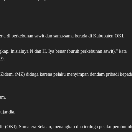
rja di perkebunan sawit dan sama-sama berada di Kabupaten OKI.
gkap. Inisialnya N dan H. Iya benar (buruh perkebunan sawit),” kata
19.
 Zidemi (MZ) diduga karena pelaku menyimpan dendam pribadi kepad
am.
ujar dia.
lir (OKI), Sumatera Selatan, menangkap dua terduga pelaku pembunu