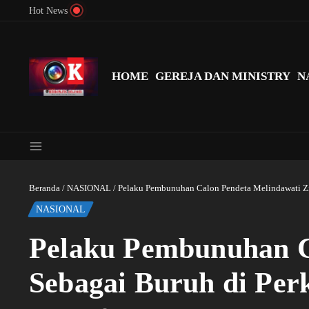
Lewati ke konten
Hot News
Menyingkap Misteri Angka 81 dan 8: Momentum ‘Sunat Rohani’ B
HOME
GEREJA DAN MINISTRY
N
Beranda
/
NASIONAL
/
Pelaku Pembunuhan Calon Pendeta Melindawati Zi
NASIONAL
Pelaku Pembunuhan C
Sebagai Buruh di Per