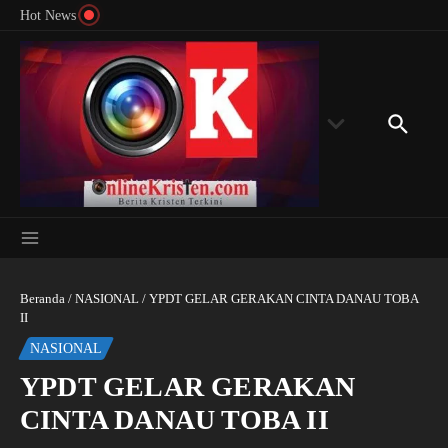
Menyingkap Misteri Angka 81 dan 8: Momentum
Lewati ke konten
Rondon
Hot News
‘Sunat Rohani’ Bagi Indonesia?
Kedube
Beranda
/
NASIONAL
/
YPDT GELAR GERAKAN CINTA DANAU TOBA
II
NASIONAL
YPDT GELAR GERAKAN
CINTA DANAU TOBA II