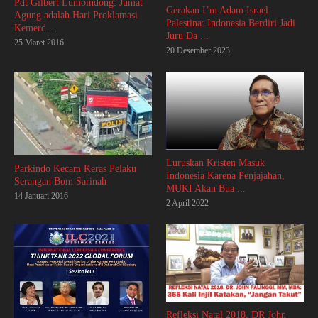
Pdt Gilbert Lumoindong: Jumat
Gerakan I’m Adam Israel-
Agung adalah Hari Proklamasi
Palestina: Indonesia Berdiri Jadi
Kemerd ...
Juru Da ...
25 Maret 2016
20 Desember 2023
Luruskan Kristen Masuk
Parkindo Kecam Keras Pelaku
Indonesia Karena Penjajahan,
Serangan Bom Sarinah
MUKI Akan Bua ...
14 Januari 2016
2 April 2022
Refleksi Natal 2018, DR John