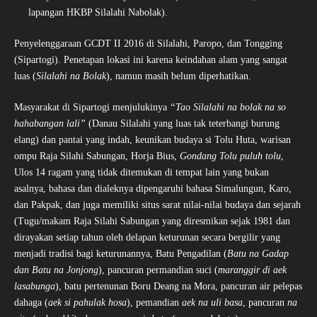
lapangan HKBP Silalahi Nabolak).
Penyelenggaraan GCDT II 2016 di Silalahi, Paropo, dan Tongging
(Sipartogi). Penetapan lokasi ini karena keindahan alam yang sangat
luas (
Silalahi na Bolak
), namun masih belum diperhatikan.
Masyarakat di Sipartogi menjulukinya
“Tao Silalahi na bolak na so
hahabangan lali”
(Danau Silalahi yang luas tak teterbangi burung
elang) dan pantai yang indah, keunikan budaya si Tolu Huta, warisan
ompu Raja Silahi Sabungan, Horja Bius,
Gondang Tolu puluh
tolu
,
Ulos 14 ragam yang tidak ditemukan di tempat lain yang bukan
asalnya, bahasa dan dialeknya dipengaruhi bahasa Simalungun, Karo,
dan Pakpak, dan juga memiliki situs sarat nilai-nilai budaya dan sejarah
(Tugu/makam Raja Silahi Sabungan yang diresmikan sejak 1981 dan
dirayakan setiap tahun oleh delapan keturunan secara bergilir yang
menjadi tradisi bagi keturunannya, Batu Pengadilan (
Batu na Gadap
dan Batu na Jonjong
), pancuran permandian suci (
maranggir di aek
lasabunga
), batu pertenunan Boru Deang na Mora, pancuran air pelepas
dahaga (
aek si pahulak hosa
), pemandian
aek na uli basa
, pancuran
na