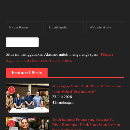
Situs ini menggunakan Akismet untuk mengurangi spam.
Pelajari
bagaimana data komentar Anda diproses
Featured Posts
Menyingkap Misteri Angka 81 dan 8: Momentum
1
‘Sunat Rohani’ Bagi Indonesia?
23 Juli 2026
43Pandangan
Tokoh Indonesia Pertama yang Bersuara! Pdt.
2
Edwin Rondonuwu Desak Pembebasan Lee Man-
hee di Kedubes Korea