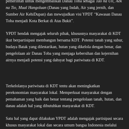
pemerintah untuk mengembalikan Danau Toba sebagai
Tao
n
a
U
li, Aek
n
a
T
io, Mual Hangoluan
(Danau yang Indah, Air yang jernih, dan
Sumber Air KehiDupan) dan mewujudkan visi YPDT “Kawasan Danau
Toba menjadi Kota Berkat di Atas Bukit”.
YPDT hendak mengajak seluruh pihak, khususnya masyarakat di KDT
ikut berpartisipasi membangun bersama KDT. Potensi tanah yang subur,
budaya Batak yang dilestarikan, hutan yang dikelola dengan benar, dan
pengelolaan air Danau Toba yang menjaga kebersihan dan kejernihan
airnya menjadi potensi yang dahsyat bagi pariwisata di KDT.
Terkelolanya pariwisata di KDT tentu akan meningkatkan
perekonomian masyarakat lokal. Memperkuat masyarakat dengan
pemahaman yang baik dan benar tentang pengelolaan tanah, hutan, dan
danau adalah hal yang dibutuhkan masyarakat di KDT.
Satu hal yang dapat dilakukan YPDT adalah mengajak partisipasi secara
khusus masyarakat lokal dan secara umum bangsa Indonesia melalui