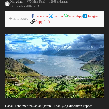
Oleh
admin
5 Mins Read
1295Pandangan
23 Desember 2016
12:03
Facebook
Twitter
WhatsApp
Telegram
BAGIKAN:
Copy Link
Danau Toba merupakan anugerah Tuhan yang diberikan kepada