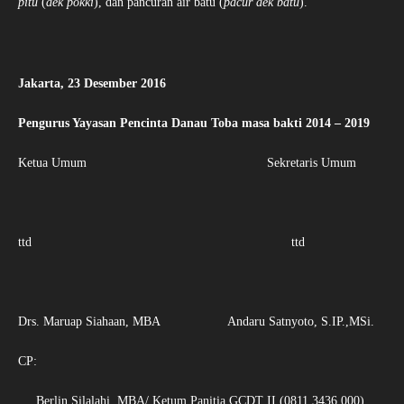
pitu
(
aek pokki
), dan pancuran air batu (
pacur aek batu
).
Jakarta, 23 Desember 2016
Pengurus Yayasan Pencinta Danau Toba masa bakti 2014 – 2019
Ketua Umum Sekretaris Umum
ttd ttd
Drs. Maruap Siahaan, MBA Andaru Satnyoto, S.IP.,MSi.
CP:
Berlin Silalahi, MBA/ Ketum Panitia GCDT II (0811 3436 000)