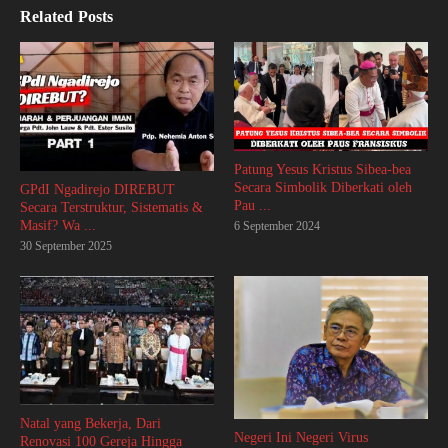
Related Posts
Patung Yesus Kristus Sibea-bea
Secara Simbolik Diberkati oleh
GPdI Ngadirejo DIREBUT
Pau ...
Secara Terstruktur, Sistematis &
Masif? Wa ...
6 September 2024
30 September 2025
Natal yang Bekerja, Dari
Negeri Ini Negeri Virus
Renovasi 100 Gereja Hingga