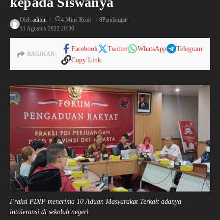
kepada Siswanya
Oleh
admin
4 Mins Read
8Pandangan
11 Agustus 2022
20:36
Facebook
Twitter
WhatsApp
Telegram
BAGIKAN:
Copy Link
Fraksi PDIP menerima 10 Aduan Masyarakat Terkait adanya
intoleransi di sekolah negeri