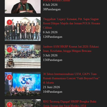
POUK Hosana Cililitan
8 Juli 2026
38Pandangan
Tinggalkan ‘Legacy’ Ketaatan, Pdt. Sapta Siagian
6
Resmi Dilepas Majelis dan Jemaat POUK Hosana
Cililitan
6 Juli 2026
126Pandangan
Jambore ASM HKBP Kramat Jati 2026: Edukasi
7
Iman, Kesehatan, hingga Mitigasi Bencana
3 Juli 2026
156Pandangan
30 Tahun Internasionalisasi UEM, GKPS Tuan
8
Rumah Harmonious Concert “Faith Beyond Fear”
di Jakarta
21 Juni 2026
104Pandangan
RSU Tarutung Digugat! HKBP Bongkar Bukti
9
Arsip Jerman dan Surat Menkes 1954