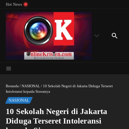
Menyingkap Misteri Angka 81 dan 8: Momentum
Lewati ke konten
Rondon
Hot News
‘Sunat Rohani’ Bagi Indonesia?
Kedube
Beranda
/
NASIONAL
/
10 Sekolah Negeri di Jakarta Diduga Terseret
Intoleransi kepada Siswanya
NASIONAL
10 Sekolah Negeri di Jakarta
Diduga Terseret Intoleransi