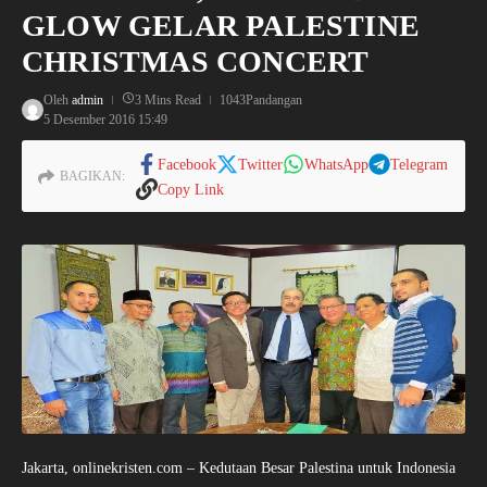
GLOW GELAR PALESTINE
CHRISTMAS CONCERT
Oleh
admin
3 Mins Read
1043Pandangan
5 Desember 2016
15:49
Facebook
Twitter
WhatsApp
Telegram
BAGIKAN:
Copy Link
Jakarta, onlinekristen.com – Kedutaan Besar Palestina untuk Indonesia