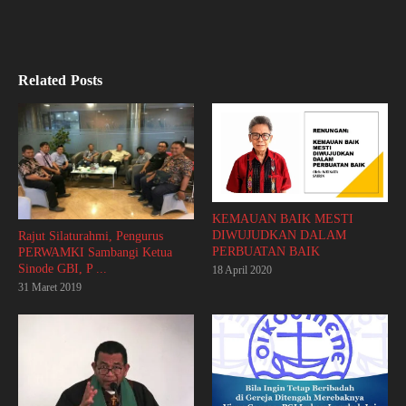
Related Posts
KEMAUAN BAIK MESTI
DIWUJUDKAN DALAM
Rajut Silaturahmi, Pengurus
PERBUATAN BAIK
PERWAMKI Sambangi Ketua
Sinode GBI, P ...
18 April 2020
31 Maret 2019