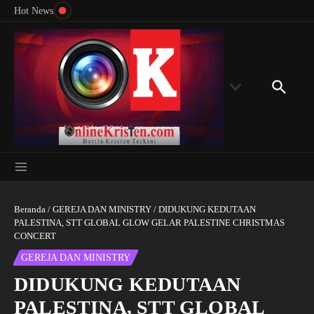
Menyingkap Misteri Angka 81 dan 8: Momentum
Lewati ke konten
Rondon
Hot News
‘Sunat Rohani’ Bagi Indonesia?
Kedube
Beranda
/
GEREJA DAN MINISTRY
/
DIDUKUNG KEDUTAAN
PALESTINA, STT GLOBAL GLOW GELAR PALESTINE CHRISTMAS
CONCERT
GEREJA DAN MINISTRY
DIDUKUNG KEDUTAAN
PALESTINA, STT GLOBAL