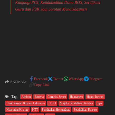
Kunjungi PGI, Ketidakadilan Dana BOS, Sertifikasi
Guru dan P3K Jadi Sorotan Mendikdasmen
Facebook
Twitter
WhatsApp
Telegram
BAGIKAN:
Copy Link
Tag:
Ambon
Batavia
Cornelis Senen
Halmahera
Handi Irawan
Hari Sekolah Kristen Indonesia
HSKI
Majelis Pendidikan Kristen
mpk
Nilai-nilai Kristus
NTT
Pendidikan Berkualitas
Pendidikan Kristen