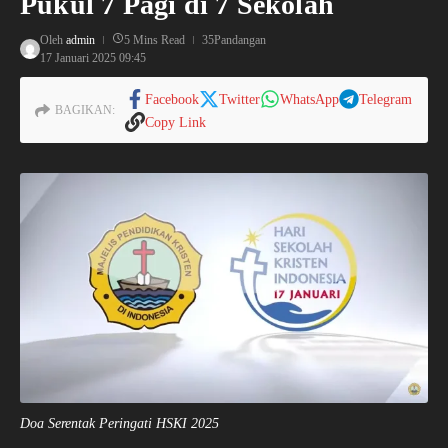
Pukul 7 Pagi di 7 Sekolah
Oleh
admin
5 Mins Read
35Pandangan
17 Januari 2025
09:45
Facebook
Twitter
WhatsApp
Telegram
BAGIKAN:
Copy Link
Doa Serentak Peringati HSKI 2025