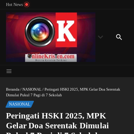
Menyingkap Misteri Angka 81 dan 8: Momentum
Lewati ke konten
Rondon
Hot News
‘Sunat Rohani’ Bagi Indonesia?
Kedube
Beranda
/
NASIONAL
/
Peringati HSKI 2025, MPK Gelar Doa Serentak
Dimulai Pukul 7 Pagi di 7 Sekolah
NASIONAL
Peringati HSKI 2025, MPK
Gelar Doa Serentak Dimulai