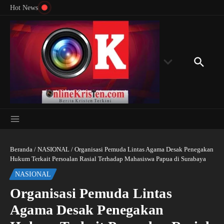
Menyingkap Misteri Angka 81 dan 8: Momentum
Lewati ke konten
Rondon
Hot News
‘Sunat Rohani’ Bagi Indonesia?
Kedube
Beranda
/
NASIONAL
/
Organisasi Pemuda Lintas Agama Desak Penegakan
Hukum Terkait Persoalan Rasial Terhadap Mahasiswa Papua di Surabaya
NASIONAL
Organisasi Pemuda Lintas
Agama Desak Penegakan