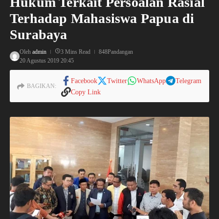
Hukum Terkait Persoalan Rasial
Terhadap Mahasiswa Papua di
Surabaya
Oleh
admin
3 Mins Read
848Pandangan
20 Agustus 2019
20:45
Facebook
Twitter
WhatsApp
Telegram
BAGIKAN:
Copy Link