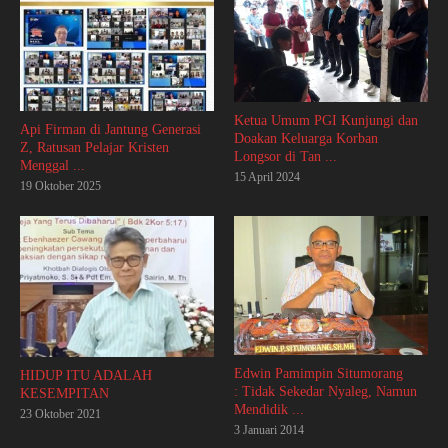
Ketua Umum PGI Kunjungi dan
Api Firman di Jantung Generasi
Doakan Keluarga Korban
Z, Ratusan Pelajar Kristen
Longsor di Tan ...
Menggal ...
15 April 2024
19 Oktober 2025
Edwin Pamimpin Situmorang
HIDUP ITU ADALAH
: Tidak Sekedar Nyaleg, Namun
KESEMPITAN
Mendidik ...
23 Oktober 2021
3 Januari 2014