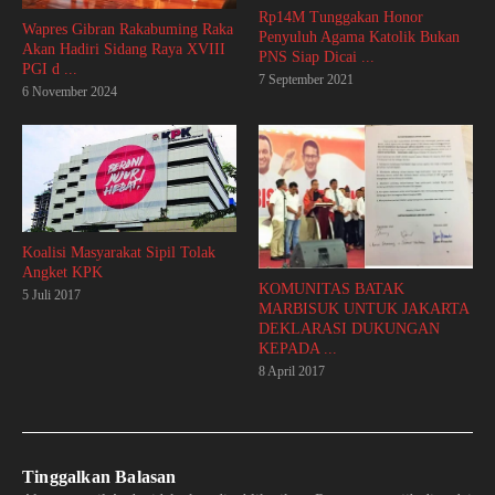
Rp14M Tunggakan Honor
Wapres Gibran Rakabuming Raka
Penyuluh Agama Katolik Bukan
Akan Hadiri Sidang Raya XVIII
PNS Siap Dicai ...
PGI d ...
7 September 2021
6 November 2024
Koalisi Masyarakat Sipil Tolak
Angket KPK
KOMUNITAS BATAK
5 Juli 2017
MARBISUK UNTUK JAKARTA
DEKLARASI DUKUNGAN
KEPADA ...
8 April 2017
Tinggalkan Balasan