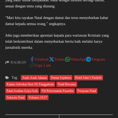
yang hadir untuk menjadikan Natal sebagai momen berbagi damai,
sesuai dengan tema yang diusung.
“Mari kita rayakan Natal dengan damai dan terus menyebarkan kabar
damai kepada semua orang,” ungkapnya.
John juga memberikan apresiasi kepada para wartawan Kristiani yang
telah berkontribusi dalam menyebarkan berita baik melalui karya
jurnalistik mereka.
Facebook
Twitter
WhatsApp
Telegram
BAGIKAN:
Copy Link
Tag:
Anak-Anak Jalanan
Damai Sejahtera
Hotel John’s Pardede
Kantor Advokat Jhon SE Panggabean
Natal Bersama
Panti Asuhan Griya Asih
Pdt Reformanda Pasaribu
Perayaan Natal
Sukacita Natal
Yohanes 14:27