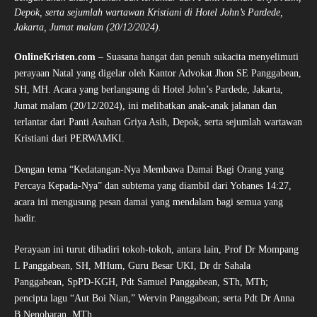
Depok, serta sejumlah wartawan Kristiani di Hotel John’s Pardede,
Jakarta, Jumat malam (20/12/2024).
OnlineKristen.com
– Suasana hangat dan penuh sukacita menyelimuti
perayaan Natal yang digelar oleh Kantor Advokat Jhon SE Panggabean,
SH, MH. Acara yang berlangsung di Hotel John’s Pardede, Jakarta,
Jumat malam (20/12/2024), ini melibatkan anak-anak jalanan dan
terlantar dari Panti Asuhan Griya Asih, Depok, serta sejumlah wartawan
Kristiani dari PERWAMKI.
Dengan tema “Kedatangan-Nya Membawa Damai Bagi Orang yang
Percaya Kepada-Nya” dan subtema yang diambil dari Yohanes 14:27,
acara ini mengusung pesan damai yang mendalam bagi semua yang
hadir.
Perayaan ini turut dihadiri tokoh-tokoh, antara lain, Prof Dr Mompang
L Panggabean, SH, MHum, Guru Besar UKI, Dr dr Sahala
Panggabean, SpPD-KGH, Pdt Samuel Panggabean, STh, MTh;
pencipta lagu “Aut Boi Nian,” Wervin Panggabean; serta Pdt Dr Anna
B Nenoharan, MTh.