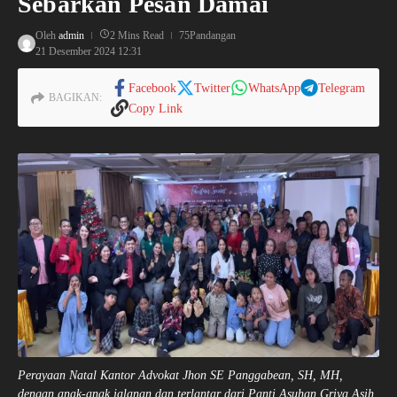
Sebarkan Pesan Damai
Oleh
admin
2 Mins Read
75Pandangan
21 Desember 2024
12:31
Facebook
Twitter
WhatsApp
Telegram
BAGIKAN:
Copy Link
Perayaan Natal Kantor Advokat Jhon SE Panggabean, SH, MH,
dengan anak-anak jalanan dan terlantar dari Panti Asuhan Griya Asih,