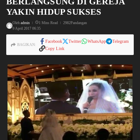
BERLANGSUNG DI GEREJA
YAKIN HIDUP SUKSES
Oleh
admin
1 Mins Read
2982Pandangan
9 April 2017
06:35
Facebook
Twitter
WhatsApp
Telegram
BAGIKAN:
Copy Link