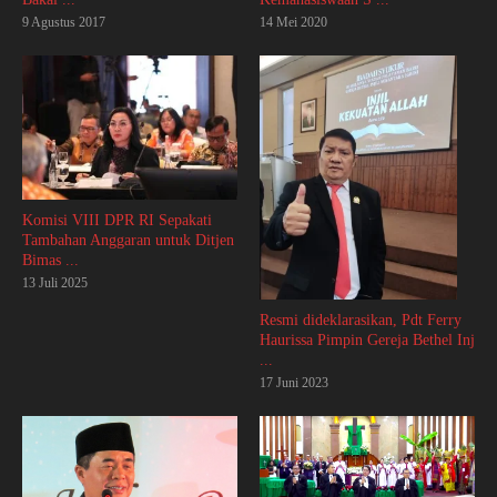
9 Agustus 2017
14 Mei 2020
Komisi VIII DPR RI Sepakati
Tambahan Anggaran untuk Ditjen
Bimas ...
13 Juli 2025
Resmi dideklarasikan, Pdt Ferry
Haurissa Pimpin Gereja Bethel Inj
...
17 Juni 2023