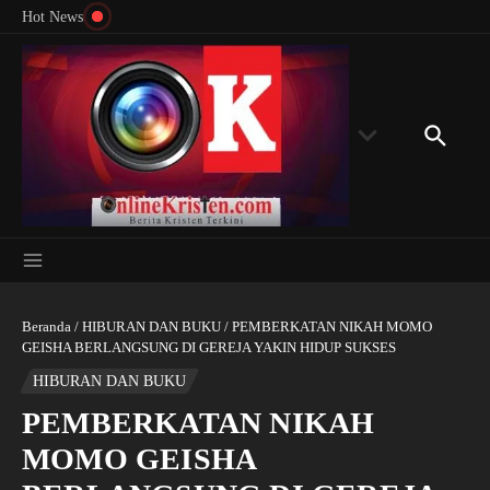
Menyingkap Misteri Angka 81 dan 8: Momentum
Lewati ke konten
Rondon
Hot News
‘Sunat Rohani’ Bagi Indonesia?
Kedube
Beranda
/
HIBURAN DAN BUKU
/
PEMBERKATAN NIKAH MOMO
GEISHA BERLANGSUNG DI GEREJA YAKIN HIDUP SUKSES
HIBURAN DAN BUKU
PEMBERKATAN NIKAH
MOMO GEISHA