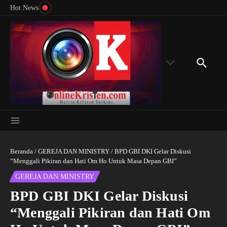
Menyingkap Misteri Angka 81 dan 8: Momentum
Lewati ke konten
Rondon
Hot News
‘Sunat Rohani’ Bagi Indonesia?
Kedube
Beranda
/
GEREJA DAN MINISTRY
/
BPD GBI DKI Gelar Diskusi
“Menggali Pikiran dan Hati Om Ho Untuk Masa Depan GBI”
GEREJA DAN MINISTRY
BPD GBI DKI Gelar Diskusi
“Menggali Pikiran dan Hati Om