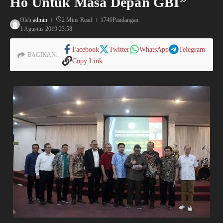
Ho Untuk Masa Depan GBI”
Oleh
admin
2 Mins Read
1749Pandangan
1 Agustus 2019
23:58
Facebook
Twitter
WhatsApp
Telegram
BAGIKAN:
Copy Link