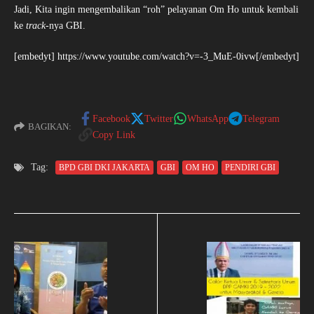
Jadi, Kita ingin mengembalikan “roh” pelayanan Om Ho untuk kembali
ke
track
-nya GBI.
[embedyt] https://www.youtube.com/watch?v=-3_MuE-0ivw[/embedyt]
Facebook
Twitter
WhatsApp
Telegram
BAGIKAN:
Copy Link
Tag:
BPD GBI DKI JAKARTA
GBI
OM HO
PENDIRI GBI