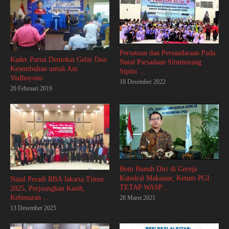
Persatuan dan Persaudaraan Pada
Kader Partai Demokat Gelar Doa
Natal Parsadaan Situmorang
Kesembuhan untuk Ani
Sipitu ...
Yudhoyono
18 Desember 2022
20 Februari 2019
Bom Bunuh Diri di Gereja
Katedral Makassar, Ketum PGI:
Natal Peradi RBA Jakarta Timur
TETAP WASP ...
2025, Perjuangkan Kasih,
Kebenaran ...
28 Maret 2021
13 Desember 2025