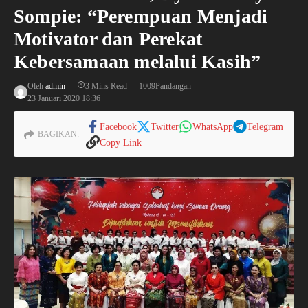
Sompie: “Perempuan Menjadi
Motivator dan Perekat
Kebersamaan melalui Kasih”
Oleh
admin
3 Mins Read
1009Pandangan
23 Januari 2020
18:36
Facebook
Twitter
WhatsApp
Telegram
BAGIKAN:
Copy Link