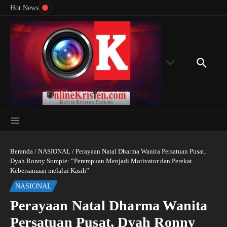
Menyingkap Misteri Angka 81 dan 8: Momentum
Lewati ke konten
Rondon
Hot News
‘Sunat Rohani’ Bagi Indonesia?
Kedube
Beranda
/
NASIONAL
/
Perayaan Natal Dharma Wanita Persatuan Pusat,
Dyah Ronny Sompie: “Perempuan Menjadi Motivator dan Perekat
Kebersamaan melalui Kasih”
NASIONAL
Perayaan Natal Dharma Wanita
Persatuan Pusat, Dyah Ronny