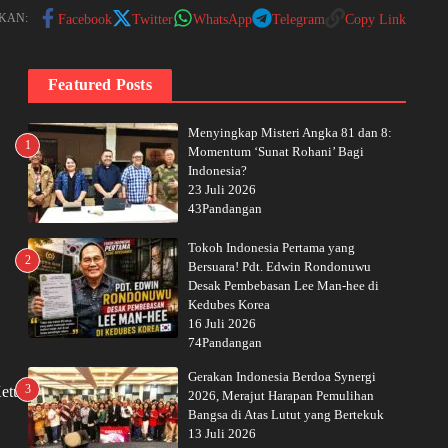
KAN:
Facebook
Twitter
WhatsApp
Telegram
Copy Link
Featured Posts
Menyingkap Misteri Angka 81 dan 8:
1
Momentum ‘Sunat Rohani’ Bagi
Indonesia?
23 Juli 2026
43Pandangan
Tokoh Indonesia Pertama yang
2
Bersuara! Pdt. Edwin Rondonuwu
Desak Pembebasan Lee Man-hee di
Kedubes Korea
16 Juli 2026
74Pandangan
Gerakan Indonesia Berdoa Synergi
3
Ketua
2026, Merajut Harapan Pemulihan
Bangsa di Atas Lutut yang Bertekuk
13 Juli 2026