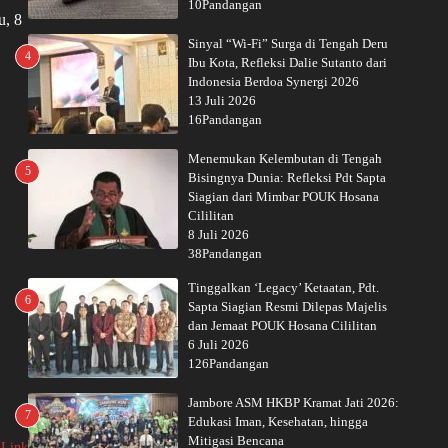
10Pandangan
u, 8
Sinyal “Wi-Fi” Surga di Tengah Deru
4
Ibu Kota, Refleksi Dalie Sutanto dari
Indonesia Berdoa Synergi 2026
13 Juli 2026
16Pandangan
Menemukan Kelembutan di Tengah
5
Bisingnya Dunia: Refleksi Pdt Sapta
Siagian dari Mimbar POUK Hosana
Cililitan
8 Juli 2026
38Pandangan
Tinggalkan ‘Legacy’ Ketaatan, Pdt.
6
Sapta Siagian Resmi Dilepas Majelis
dan Jemaat POUK Hosana Cililitan
6 Juli 2026
126Pandangan
Jambore ASM HKBP Kramat Jati 2026:
7
Edukasi Iman, Kesehatan, hingga
Mitigasi Bencana
 Link