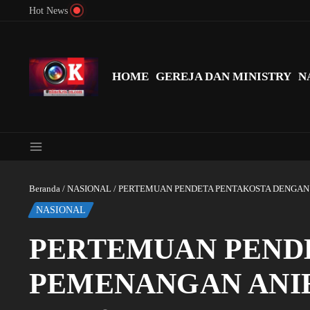
Lewati ke konten
Hot News
Menyingkap Misteri Angka 81 dan 8: Momentum ‘Sunat Rohani’ B
HOME
GEREJA DAN MINISTRY
N
Beranda
/
NASIONAL
/
PERTEMUAN PENDETA PENTAKOSTA DENGAN
NASIONAL
PERTEMUAN PEND
PEMENANGAN ANIE