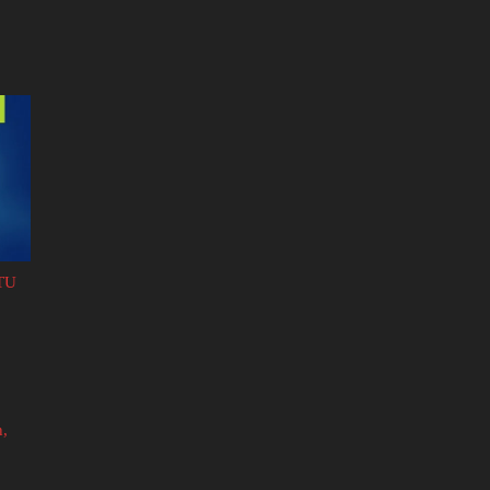
TU
n,