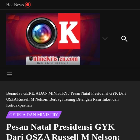
Menyingkap Misteri Angka 81 dan 8: Momentum
Lewati ke konten
Rondon
Hot News
‘Sunat Rohani’ Bagi Indonesia?
Kedube
Beranda
/
GEREJA DAN MINISTRY
/
Pesan Natal Presidensi GYK Dari
OSZA Russell M Nelson: Berbagi Terang Ditengah Rasa Takut dan
Ketidakpastian
GEREJA DAN MINISTRY
Pesan Natal Presidensi GYK
Dari OSZA Russell M Nelson: