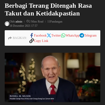
Berbagi Terang Ditengah Rasa
Takut dan Ketidakpastian
Oleh
admin
2 Mins Read
11Pandangan
18 Desember 2021
17:57
Facebook
Twitter
WhatsApp
Telegram
BAGIKAN:
Copy Link