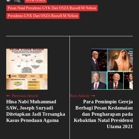
Tag:
GYK OSZA
Pesan Natal Presidensi GYK Dari OSZA Russell M Nelson
Presidensi GYK Dari OSZA Russell M Nelson
Previous Article
Next Article
Hina Nabi Muhammad
Para Pemimpin Gereja
SAW, Joseph Suryadi
Berbagi Pesan Kedamaian
Ditetapkan Jadi Tersangka
dan Pengharapan pada
Kasus Penodaan Agama
Kebaktian Natal Presidensi
Utama 2021