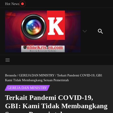
Menyingkap Misteri Angka 81 dan 8: Momentum
Lewati ke konten
Rondon
Hot News
‘Sunat Rohani’ Bagi Indonesia?
Kedube
Beranda
/
GEREJA DAN MINISTRY
/
Terkait Pandemi COVID-19, GBI:
Kami Tidak Membangkang Seruan Pemerintah
GEREJA DAN MINISTRY
Terkait Pandemi COVID-19,
GBI: Kami Tidak Membangkang