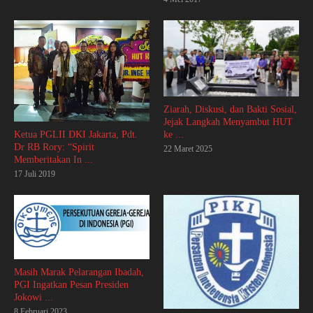
Ziarah, Diskusi, dan Bakti Sosial,
Jejak Langkah Menyambut HUT
ke ...
Ketua PGLII DKI Jakarta, Pdt.
Dr RB Rory: “Spirit
22 Maret 2025
Memberitakan In ...
17 Juli 2019
Masih Marak Pelarangan Ibadah,
PGI Ingatkan Pesan Presiden
Jokowi ...
8 Februari 2023