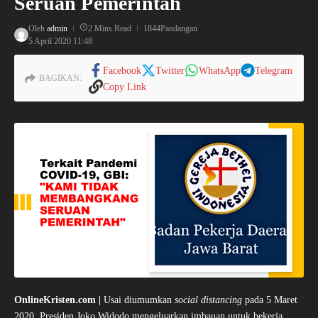
Seruan Pemerintah
Oleh
admin
2 Mins Read
1844Pandangan
5 April 2020
11:48
Facebook
Twitter
WhatsApp
Telegram
BAGIKAN:
Copy Link
OnlineKristen.com |
Usai diumumkan
social distancing
pada 5 Maret
2020, Presiden Joko Widodo mengeluarkan imbauan untuk bekerja,