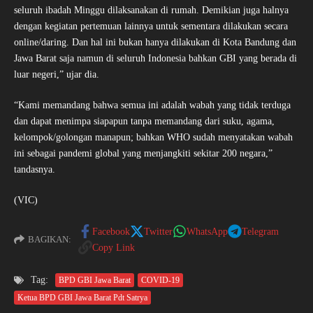
seluruh ibadah Minggu dilaksanakan di rumah. Demikian juga halnya
dengan kegiatan pertemuan lainnya untuk sementara dilakukan secara
online/daring. Dan hal ini bukan hanya dilakukan di Kota Bandung dan
Jawa Barat saja namun di seluruh Indonesia bahkan GBI yang berada di
luar negeri,” ujar dia.
“Kami memandang bahwa semua ini adalah wabah yang tidak terduga
dan dapat menimpa siapapun tanpa memandang dari suku, agama,
kelompok/golongan manapun; bahkan WHO sudah menyatakan wabah
ini sebagai pandemi global yang menjangkiti sekitar 200 negara,”
tandasnya.
(VIC)
Facebook
Twitter
WhatsApp
Telegram
BAGIKAN:
Copy Link
Tag:
BPD GBI Jawa Barat
COVID-19
Ketua BPD GBI Jawa Barat Pdt Satrya