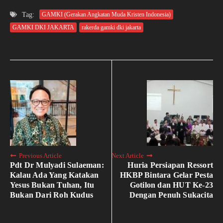
Tag:
GAMKI (Gerakan Angkatan Muda Kristen Indonesia)
GAMKI DKI JAKARTA
rakerda gamki dki jakarta
Previous Article
Next Article
Pdt Dr Mulyadi Sulaeman:
Huria Persiapan Ressort
Kalau Ada Yang Katakan
HKBP Bintara Gelar Pesta
Yesus Bukan Tuhan, Itu
Gotilon dan HUT Ke-23
Bukan Dari Roh Kudus
Dengan Penuh Sukacita