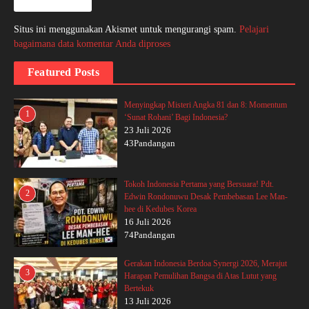
Situs ini menggunakan Akismet untuk mengurangi spam.
Pelajari
bagaimana data komentar Anda diproses
Featured Posts
Menyingkap Misteri Angka 81 dan 8: Momentum
1
‘Sunat Rohani’ Bagi Indonesia?
23 Juli 2026
43Pandangan
Tokoh Indonesia Pertama yang Bersuara! Pdt.
2
Edwin Rondonuwu Desak Pembebasan Lee Man-
hee di Kedubes Korea
16 Juli 2026
74Pandangan
Gerakan Indonesia Berdoa Synergi 2026, Merajut
3
Harapan Pemulihan Bangsa di Atas Lutut yang
Bertekuk
13 Juli 2026