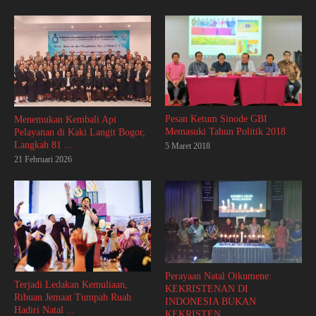
Pesan Ketum Sinode GBI
Menemukan Kembali Api
Memasuki Tahun Politik 2018
Pelayanan di Kaki Langit Bogor,
Langkah 81 ...
5 Maret 2018
21 Februari 2026
Perayaan Natal Oikumene:
Terjadi Ledakan Kemuliaan,
KEKRISTENAN DI
Ribuan Jemaat Tumpah Ruah
INDONESIA BUKAN
Hadiri Natal ...
KEKRISTEN ...