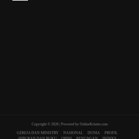
Copyright © 2026 | Powered by OnlineKristen.com
GEREJA DAN MINISTRY
NASIONAL
DUNIA
PROFIL
HIBURAN DAN BUKU
OPINI
RENUNGAN
INDEKS