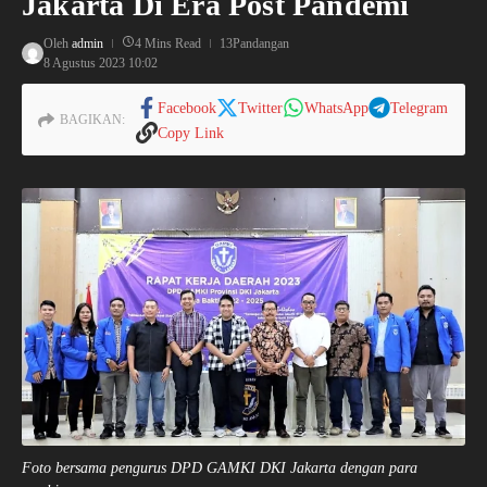
Jakarta Di Era Post Pandemi
Oleh
admin
4 Mins Read
13Pandangan
8 Agustus 2023
10:02
Facebook
Twitter
WhatsApp
Telegram
BAGIKAN:
Copy Link
Foto bersama pengurus DPD GAMKI DKI Jakarta dengan para