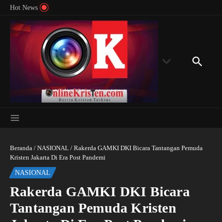
Menyingkap Misteri Angka 81 dan 8: Momentum
Lewati ke konten
Rondon
Hot News
‘Sunat Rohani’ Bagi Indonesia?
Kedube
Beranda
/
NASIONAL
/
Rakerda GAMKI DKI Bicara Tantangan Pemuda
Kristen Jakarta Di Era Post Pandemi
NASIONAL
Rakerda GAMKI DKI Bicara
Tantangan Pemuda Kristen