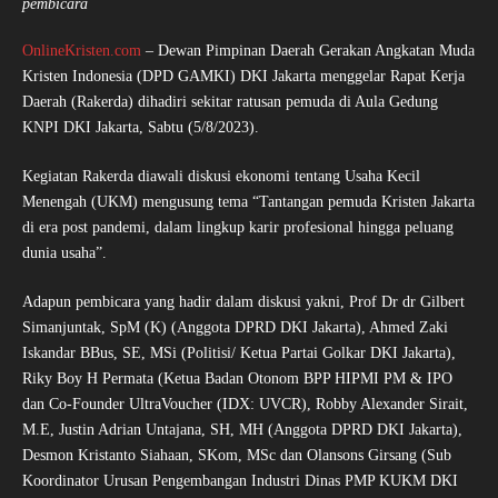
pembicara
OnlineKristen.com
– Dewan Pimpinan Daerah Gerakan Angkatan Muda
Kristen Indonesia (DPD GAMKI) DKI Jakarta menggelar Rapat Kerja
Daerah (Rakerda) dihadiri sekitar ratusan pemuda di Aula Gedung
KNPI DKI Jakarta, Sabtu (5/8/2023).
Kegiatan Rakerda diawali diskusi ekonomi tentang Usaha Kecil
Menengah (UKM) mengusung tema “Tantangan pemuda Kristen Jakarta
di era post pandemi, dalam lingkup karir profesional hingga peluang
dunia usaha”.
Adapun pembicara yang hadir dalam diskusi yakni, Prof Dr dr Gilbert
Simanjuntak, SpM (K) (Anggota DPRD DKI Jakarta), Ahmed Zaki
Iskandar BBus, SE, MSi (Politisi/ Ketua Partai Golkar DKI Jakarta),
Riky Boy H Permata (Ketua Badan Otonom BPP HIPMI PM & IPO
dan Co-Founder UltraVoucher (IDX: UVCR), Robby Alexander Sirait,
M.E, Justin Adrian Untajana, SH, MH (Anggota DPRD DKI Jakarta),
Desmon Kristanto Siahaan, SKom, MSc dan Olansons Girsang (Sub
Koordinator Urusan Pengembangan Industri Dinas PMP KUKM DKI