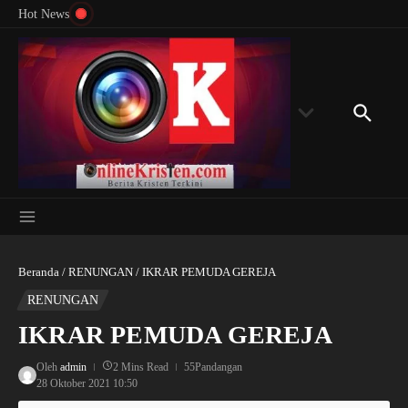
Menyingkap Misteri Angka 81 dan 8: Momentum
Lewati ke konten
Rondon
Hot News
‘Sunat Rohani’ Bagi Indonesia?
Kedube
Beranda
/
RENUNGAN
/
IKRAR PEMUDA GEREJA
RENUNGAN
IKRAR PEMUDA GEREJA
Oleh
admin
2 Mins Read
55Pandangan
28 Oktober 2021
10:50