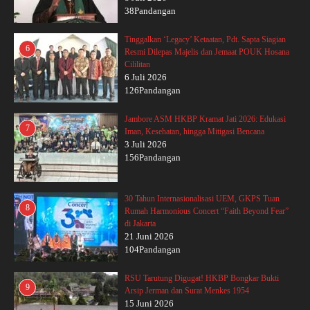
38Pandangan
Tinggalkan ‘Legacy’ Ketaatan, Pdt. Sapta Siagian
6
Resmi Dilepas Majelis dan Jemaat POUK Hosana
Cililitan
6 Juli 2026
126Pandangan
Jambore ASM HKBP Kramat Jati 2026: Edukasi
7
Iman, Kesehatan, hingga Mitigasi Bencana
3 Juli 2026
156Pandangan
30 Tahun Internasionalisasi UEM, GKPS Tuan
8
Rumah Harmonious Concert “Faith Beyond Fear”
di Jakarta
21 Juni 2026
104Pandangan
RSU Tarutung Digugat! HKBP Bongkar Bukti
9
Arsip Jerman dan Surat Menkes 1954
15 Juni 2026