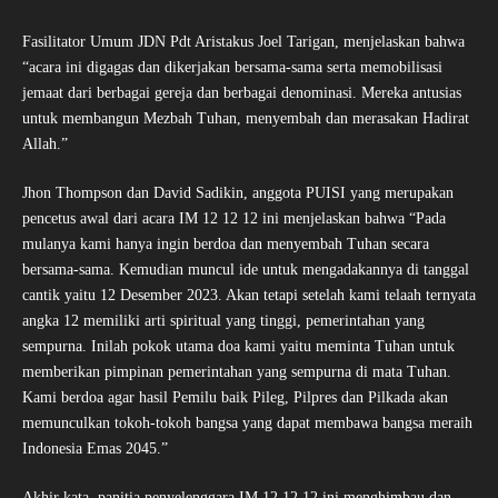
Fasilitator Umum JDN Pdt Aristakus Joel Tarigan, menjelaskan bahwa
“acara ini digagas dan dikerjakan bersama-sama serta memobilisasi
jemaat dari berbagai gereja dan berbagai denominasi. Mereka antusias
untuk membangun Mezbah Tuhan, menyembah dan merasakan Hadirat
Allah.”
Jhon Thompson dan David Sadikin, anggota PUISI yang merupakan
pencetus awal dari acara IM 12 12 12 ini menjelaskan bahwa “Pada
mulanya kami hanya ingin berdoa dan menyembah Tuhan secara
bersama-sama. Kemudian muncul ide untuk mengadakannya di tanggal
cantik yaitu 12 Desember 2023. Akan tetapi setelah kami telaah ternyata
angka 12 memiliki arti spiritual yang tinggi, pemerintahan yang
sempurna. Inilah pokok utama doa kami yaitu meminta Tuhan untuk
memberikan pimpinan pemerintahan yang sempurna di mata Tuhan.
Kami berdoa agar hasil Pemilu baik Pileg, Pilpres dan Pilkada akan
memunculkan tokoh-tokoh bangsa yang dapat membawa bangsa meraih
Indonesia Emas 2045.”
Akhir kata, panitia penyelenggara IM 12.12.12 ini menghimbau dan