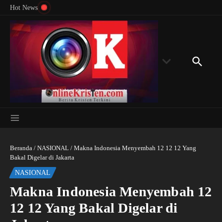
Menyingkap Misteri Angka 81 dan 8: Momentum
Lewati ke konten
Rondon
Hot News
‘Sunat Rohani’ Bagi Indonesia?
Kedube
Beranda
/
NASIONAL
/
Makna Indonesia Menyembah 12 12 12 Yang
Bakal Digelar di Jakarta
NASIONAL
Makna Indonesia Menyembah 12
12 12 Yang Bakal Digelar di