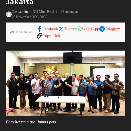
Jakarta
Oleh
admin
3 Mins Read
16Pandangan
29 November 2023
20:39
Facebook
Twitter
WhatsApp
Telegram
BAGIKAN:
Copy Link
Foto bersama usai jumpa pers