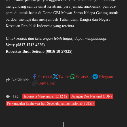
mengundang semua umat Kristiani, para jemaat, anak-anak, pemuda-
pemudi untuk hadir di Dome GBI Mawar Saron Kelapa Gading untuk
berdoa, memuji dan menyembah Tuhan demi Bangsa dan Negara
Kesatuan Republik Indonesia yang tercinta.
Untuk kontak dan keterangan lebih lanjut, dapat menghubungi:
Vesty (0817 1712 4226)
Robertus Budi Setiono (0816 18 57925)
Facebook
Twitter
WhatsApp
Telegram
BAGIKAN:
Copy Link
Tag:
Indonesia Menyembah 12 12 12
Jaringan Doa Nasional (JDN)
Perkumpulan Usahawan Injil Sepenuhnya Internasional (PUISI)