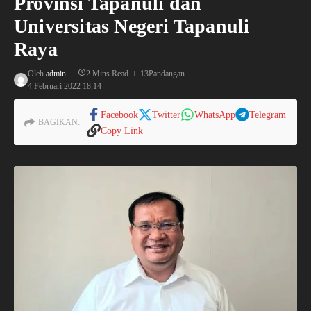
Provinsi Tapanuli dan
Universitas Negeri Tapanuli
Raya
Oleh
admin
2 Mins Read
13Pandangan
4 Februari 2022
18:14
Facebook
Twitter
WhatsApp
Telegram
BAGIKAN:
Copy Link