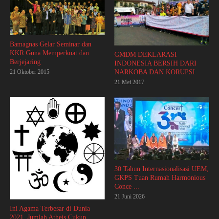
Bamagnas Gelar Seminar dan
KKR Guna Memperkuat dan
GMDM DEKLARASI
Berjejaring
INDONESIA BERSIH DARI
21 Oktober 2015
NARKOBA DAN KORUPSI
21 Mei 2017
30 Tahun Internasionalisasi UEM,
GKPS Tuan Rumah Harmonious
Conce ...
21 Juni 2026
Ini Agama Terbesar di Dunia
2021, Jumlah Atheis Cukup