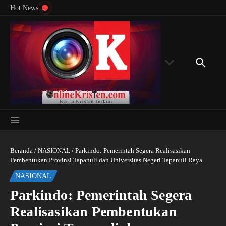
Menyingkap Misteri Angka 81 dan 8: Momentum
Lewati ke konten
Rondon
Hot News
‘Sunat Rohani’ Bagi Indonesia?
Kedube
Beranda
/
NASIONAL
/
Parkindo: Pemerintah Segera Realisasikan
Pembentukan Provinsi Tapanuli dan Universitas Negeri Tapanuli Raya
NASIONAL
Parkindo: Pemerintah Segera
Realisasikan Pembentukan