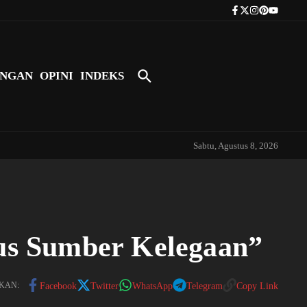
Tokoh Indonesia Pertama yang Bers
NGAN
OPINI
INDEKS
Sabtu, Agustus 8, 2026
us Sumber Kelegaan”
KAN:
Facebook
Twitter
WhatsApp
Telegram
Copy Link