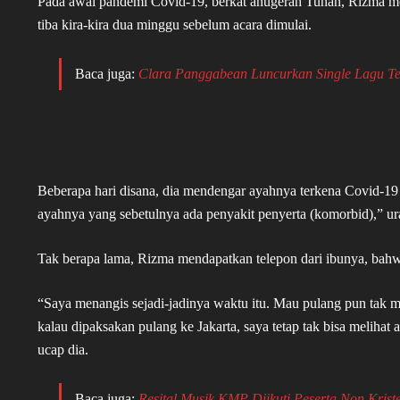
Pada awal pandemi Covid-19, berkat anugerah Tuhan, Rizma me
tiba kira-kira dua minggu sebelum acara dimulai.
Baca juga:
Clara Panggabean Luncurkan Single Lagu 
Beberapa hari disana, dia mendengar ayahnya terkena Covid-19
ayahnya yang sebetulnya ada penyakit penyerta (komorbid),” ura
Tak berapa lama, Rizma mendapatkan telepon dari ibunya, bah
“Saya menangis sejadi-jadinya waktu itu. Mau pulang pun tak
kalau dipaksakan pulang ke Jakarta, saya tetap tak bisa melihat
ucap dia.
Baca juga:
Resital Musik KMP Diikuti Peserta Non Krist