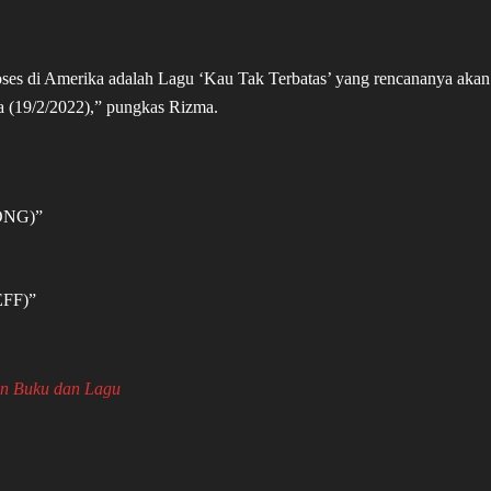
oses di Amerika adalah Lagu ‘Kau Tak Terbatas’ yang rencananya akan
a (19/2/2022),” pungkas Rizma.
ONG)”
FF)”
an Buku dan Lagu