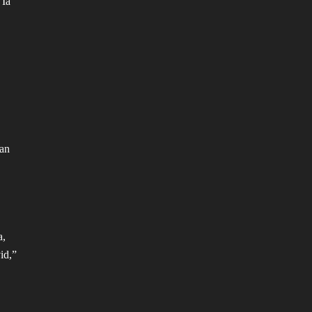
 Ia
aan
a,
id,”