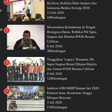
4
Ibu Kota, Refleksi Dalie Sutanto dari
Indonesia Berdoa Synergi 2026
a-
13 Juli 2026
16Pandangan
Menemukan Kelembutan di Tengah
ma
5
Bisingnya Dunia: Refleksi Pdt Sapta
Siagian dari Mimbar POUK Hosana
Cililitan
8 Juli 2026
38Pandangan
Tinggalkan ‘Legacy’ Ketaatan, Pdt.
6
Sapta Siagian Resmi Dilepas Majelis
dan Jemaat POUK Hosana Cililitan
6 Juli 2026
126Pandangan
Jambore ASM HKBP Kramat Jati 2026:
7
Edukasi Iman, Kesehatan, hingga
Mitigasi Bencana
3 Juli 2026
156Pandangan