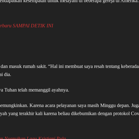
ndapatkan kesempatan untuk melayani di beberapa gereja di Amerika.
Terbaru SAMPAI DETIK INI
 dan masuk rumah sakit. “Hal ini membuat saya resah tentang keberad
i dia.
wa Tuhan telah memanggil ayahnya.
 memungkinkan. Karena acara pelayanan saya masih Minggu depan. Jug
 ayah yang terakhir kali karena beliau dikebumikan dengan protokol Cov
en Nyanyikan Lagu Kristiani Pula