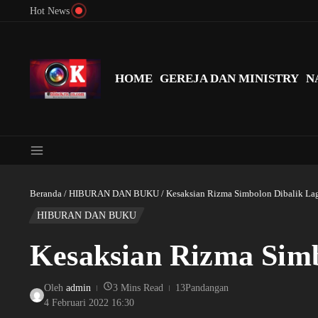
Lewati ke konten
Hot News
Menyingkap Misteri Angka 81 dan 8: Momentum ‘Sunat Rohani’ B
HOME
GEREJA DAN MINISTRY
N
Beranda
/
HIBURAN DAN BUKU
/
Kesaksian Rizma Simbolon Dibalik La
HIBURAN DAN BUKU
Kesaksian Rizma Simb
Oleh
admin
3 Mins Read
13Pandangan
4 Februari 2022
16:30