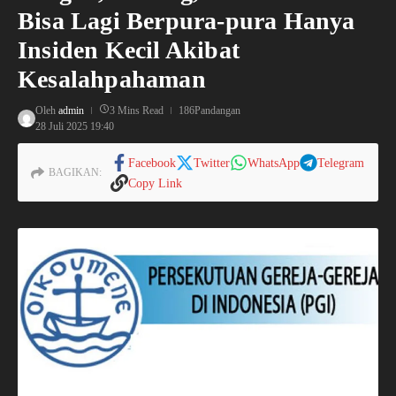
Bisa Lagi Berpura-pura Hanya
Insiden Kecil Akibat
Kesalahpahaman
Oleh
admin
3 Mins Read
186Pandangan
28 Juli 2025
19:40
Facebook
Twitter
WhatsApp
Telegram
BAGIKAN:
Copy Link