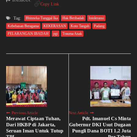
BAGIKAN:
Copy Link
Tag:
Bhinneka Tunggal Ika
Hak Beribadah
Intoleransi
Kebebasan Beragama
KEKERASAN
Koto Tangah
Padang
PELARANGAN IBADAH
pgi
Trauma Anak
Previous Article
Next Article
Merawat Ciptaan Tuhan,
Pdt. Imanuel Cs Minta
Dari HKBP di Jakarta,
Gubernur DKI Usut Dugaan
Seruan Iman Untuk Tutup
Pungli Dana BOTI 1,2 Juta
TPL
Per Tahun