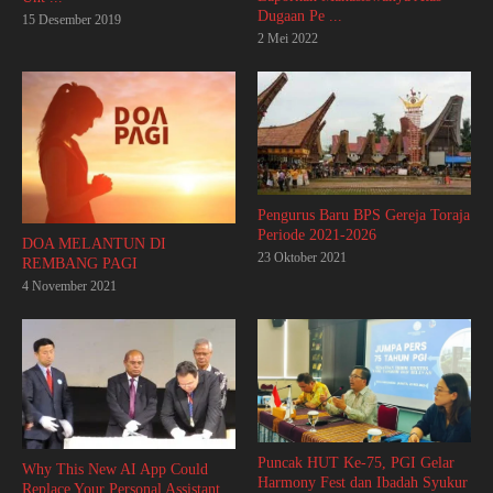
Dugaan Pe ...
15 Desember 2019
2 Mei 2022
Pengurus Baru BPS Gereja Toraja
Periode 2021-2026
DOA MELANTUN DI
23 Oktober 2021
REMBANG PAGI
4 November 2021
Puncak HUT Ke-75, PGI Gelar
Why This New AI App Could
Harmony Fest dan Ibadah Syukur
Replace Your Personal Assistant