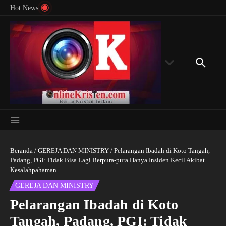
Menyingkap Misteri Angka 81 dan 8: Momentum
Lewati ke konten
Rondon
Hot News
‘Sunat Rohani’ Bagi Indonesia?
Kedube
Beranda
/
GEREJA DAN MINISTRY
/
Pelarangan Ibadah di Koto Tangah,
Padang, PGI: Tidak Bisa Lagi Berpura-pura Hanya Insiden Kecil Akibat
Kesalahpahaman
GEREJA DAN MINISTRY
Pelarangan Ibadah di Koto
Tangah, Padang, PGI: Tidak