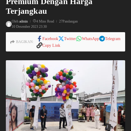
Premium Dengan Harga
Terjangkau
Oleh
admin
4 Mins Read
27Pandangan
10 Desember 2023
23:30
Facebook
Twitter
WhatsApp
Telegram
BAGIKAN:
Copy Link