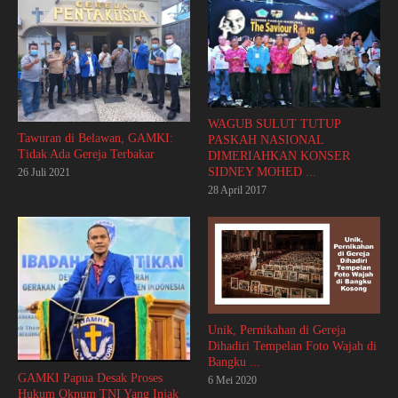
WAGUB SULUT TUTUP
Tawuran di Belawan, GAMKI:
PASKAH NASIONAL
Tidak Ada Gereja Terbakar
DIMERIAHKAN KONSER
SIDNEY MOHED ...
26 Juli 2021
28 April 2017
Unik, Pernikahan di Gereja
Dihadiri Tempelan Foto Wajah di
Bangku ...
GAMKI Papua Desak Proses
6 Mei 2020
Hukum Oknum TNI Yang Injak