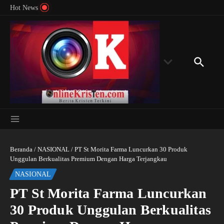
Menyingkap Misteri Angka 81 dan 8: Momentum
Lewati ke konten
Rondon
Hot News
‘Sunat Rohani’ Bagi Indonesia?
Kedube
Beranda
/
NASIONAL
/
PT St Morita Farma Luncurkan 30 Produk
Unggulan Berkualitas Premium Dengan Harga Terjangkau
NASIONAL
PT St Morita Farma Luncurkan
30 Produk Unggulan Berkualitas