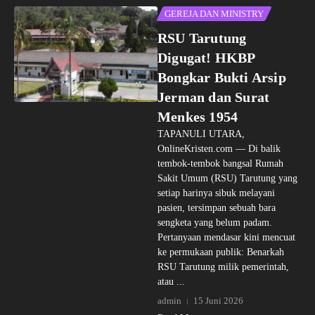
GEREJA DAN MINISTRY
RSU Tarutung
Digugat! HKBP
Bongkar Bukti Arsip
Jerman dan Surat
Menkes 1954
TAPANULI UTARA,
OnlineKristen.com — Di balik
tembok-tembok bangsal Rumah
Sakit Umum (RSU) Tarutung yang
setiap harinya sibuk melayani
pasien, tersimpan sebuah bara
sengketa yang belum padam.
Pertanyaan mendasar kini mencuat
ke permukaan publik: Benarkah
RSU Tarutung milik pemerintah,
atau ...
admin
15 Juni 2026