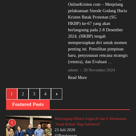
OnlineKristen.com – Menjelang
pelaksanaan Sinode Godang Huria
Kristen Batak Protestan (SG
HKBP) ke-67 yang akan
berlangsung pada 2-8 Desember
2024, (HKBP) tengah
mempersiapkan diri untuk momen
penting ini. Pemilihan pimpinan
baru, penyusunan rencana strategis
(renstra), dan Evaluasi ...
admin
20 November 2024
Read More
1
2
3
4
Featured Posts
Menyingkap Misteri Angka 81 dan 8: Momentum
1
‘Sunat Rohani’ Bagi Indonesia?
23 Juli 2026
43Pandangan