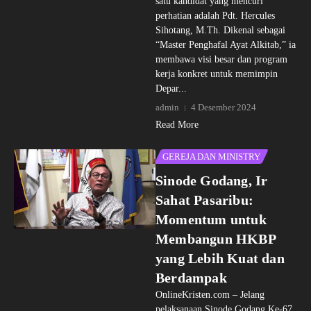
satu kandidat yang mencuri
perhatian adalah Pdt. Hercules
Sihotang, M.Th. Dikenal sebagai
“Master Penghafal Ayat Alkitab,” ia
membawa visi besar dan program
kerja konkret untuk memimpin
Depar...
admin
4 Desember 2024
Read More
GEREJA DAN MINISTRY
Sinode Godang, Ir
Sahat Pasaribu:
Momentum untuk
Membangun HKBP
yang Lebih Kuat dan
Berdampak
OnlineKristen.com – Jelang
pelaksanaan Sinode Godang Ke-67