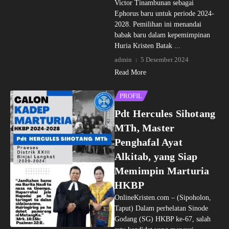
Victor Tinambunan sebagai
Ephorus baru untuk periode 2024-
2028. Pemilihan ini menandai
babak baru dalam kepemimpinan
Huria Kristen Batak ...
admin
5 Desember 2024
Read More
PROFIL
Pdt Hercules Sihotang
MTh, Master
Penghafal Ayat
Alkitab, yang Siap
Memimpin Marturia
HKBP
OnlineKristen.com – (Sipoholon,
Taput) Dalam perhelatan Sinode
Godang (SG) HKBP ke-67, salah