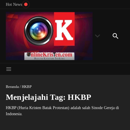
Menyingkap Misteri Angka 81 dan 8: Momentum
Lewati ke konten
Rondon
Hot News
‘Sunat Rohani’ Bagi Indonesia?
Kedube
Beranda
/
HKBP
Menjelajahi Tag: HKBP
HKBP (Huria Kristen Batak Protestan) adalah salah Sinode Gereja di
Indonesia.