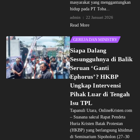
masyarakat yang menggantungkan
hidup pada PT Toba...
admin
22 Januari 2026
Read More
GEREJA DAN MINISTRY
Siapa Dalang
Sesungguhnya di Balik
Seruan ‘Ganti
Ephorus’? HKBP
Ungkap Intervensi
Pihak Luar di Tengah
Isu TPL
Tapanuli Utara, OnlineKristen.com
– Suasana sakral Rapat Pendeta
Huria Kristen Batak Protestan
(HKBP) yang berlangsung khidmat
di Seminarium Sipoholon (27–30