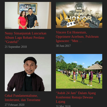
Vincere Est Honestum,
Nemy Simanjuntak Luncurkan
Opprimere Acerbum, Pulchrum
Album Lagu Rohani Perdana
Ignoscere: “Men ...
“Grateful”
30 Juni 2017
21 September 2018
“Jodoh 24 Jam” Dalam Ajang
Cekal Fundamentalisme,
Konferensi Remaja Dewasa
Intoleransi, dan Terorisme
Lajang
27 Februari 2020
31 Mei 2018