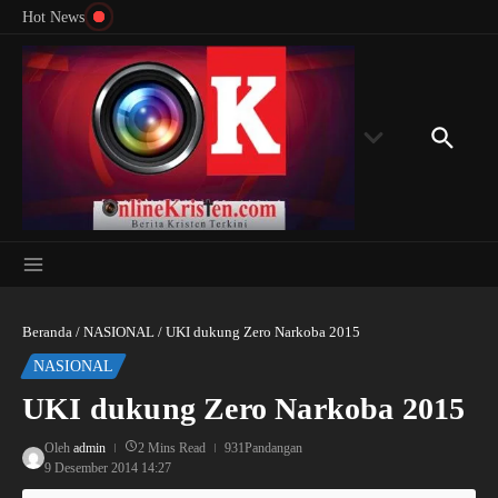
Menyingkap Misteri Angka 81 dan 8: Momentum
Lewati ke konten
Rondon
Hot News
‘Sunat Rohani’ Bagi Indonesia?
Kedube
Beranda
/
NASIONAL
/
UKI dukung Zero Narkoba 2015
NASIONAL
UKI dukung Zero Narkoba 2015
Oleh
admin
2 Mins Read
931Pandangan
9 Desember 2014
14:27