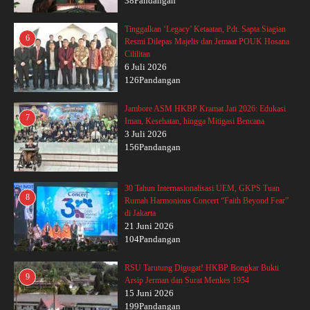
38Pandangan
Tinggalkan ‘Legacy’ Ketaatan, Pdt. Sapta Siagian
6
Resmi Dilepas Majelis dan Jemaat POUK Hosana
Cililitan
6 Juli 2026
126Pandangan
Jambore ASM HKBP Kramat Jati 2026: Edukasi
7
Iman, Kesehatan, hingga Mitigasi Bencana
3 Juli 2026
156Pandangan
30 Tahun Internasionalisasi UEM, GKPS Tuan
8
Rumah Harmonious Concert “Faith Beyond Fear”
di Jakarta
21 Juni 2026
104Pandangan
RSU Tarutung Digugat! HKBP Bongkar Bukti
9
Arsip Jerman dan Surat Menkes 1954
15 Juni 2026
199Pandangan