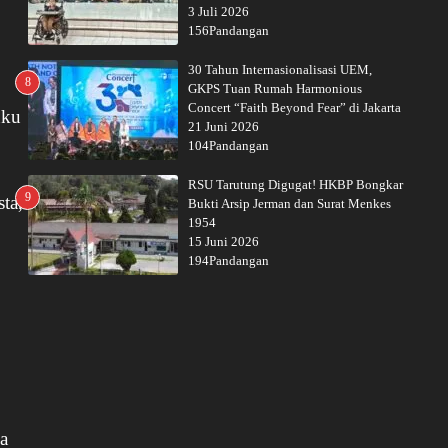
3 Juli 2026
156Pandangan
30 Tahun Internasionalisasi UEM,
8
GKPS Tuan Rumah Harmonious
Concert “Faith Beyond Fear” di Jakarta
uku
21 Juni 2026
104Pandangan
RSU Tarutung Digugat! HKBP Bongkar
9
ta,
Bukti Arsip Jerman dan Surat Menkes
1954
15 Juni 2026
194Pandangan
ma