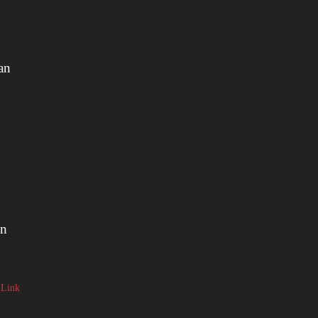
an
an
 Link