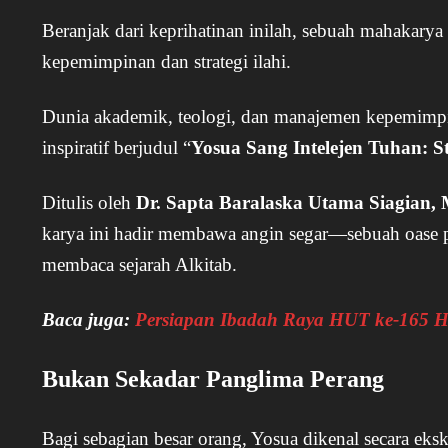
Beranjak dari keprihatinan inilah, sebuah mahakarya 
kepemimpinan dan strategi ilahi.
Dunia akademik, teologi, dan manajemen kepemimpin
inspiratif berjudul “
Yosua Sang Intelejen Tuhan: S
Ditulis oleh
Dr. Sapta Baralaska Utama Siagian,
karya ini hadir membawa angin segar—sebuah oase p
membaca sejarah Alkitab.
Baca juga:
Persiapan Ibadah Raya HUT ke-165 
Bukan Sekadar Panglima Perang
Bagi sebagian besar orang, Yosua dikenal secara eksk