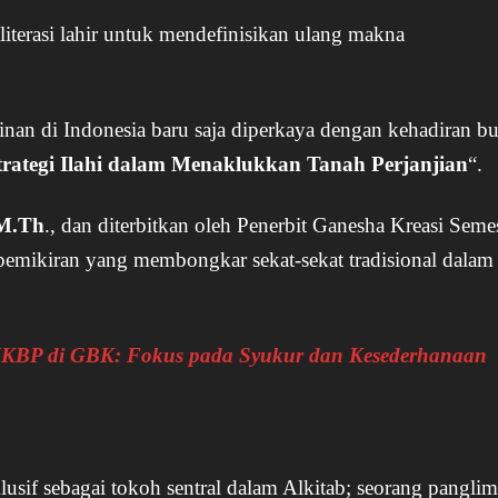
literasi lahir untuk mendefinisikan ulang makna
an di Indonesia baru saja diperkaya dengan kehadiran b
trategi Ilahi dalam Menaklukkan Tanah Perjanjian
“.
 M.Th
., dan diterbitkan oleh Penerbit Ganesha Kreasi Semes
emikiran yang membongkar sekat-sekat tradisional dalam
HKBP di GBK: Fokus pada Syukur dan Kesederhanaan
lusif sebagai tokoh sentral dalam Alkitab; seorang pangli