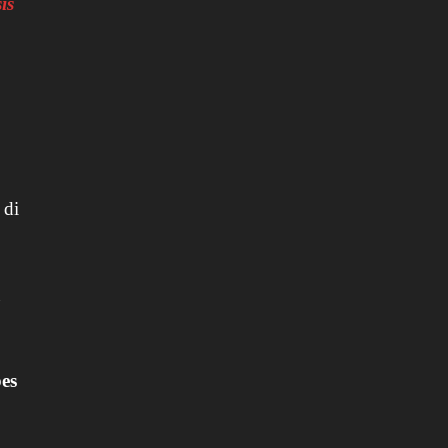
is
 di
u
es