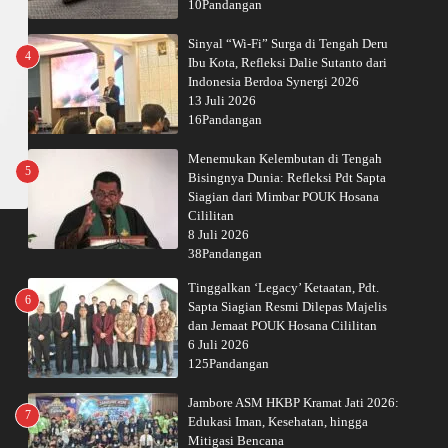
10Pandangan
Sinyal “Wi-Fi” Surga di Tengah Deru
4
Ibu Kota, Refleksi Dalie Sutanto dari
Indonesia Berdoa Synergi 2026
13 Juli 2026
16Pandangan
Menemukan Kelembutan di Tengah
5
Bisingnya Dunia: Refleksi Pdt Sapta
Siagian dari Mimbar POUK Hosana
Cililitan
8 Juli 2026
38Pandangan
Tinggalkan ‘Legacy’ Ketaatan, Pdt.
6
Sapta Siagian Resmi Dilepas Majelis
dan Jemaat POUK Hosana Cililitan
6 Juli 2026
125Pandangan
Jambore ASM HKBP Kramat Jati 2026:
7
Edukasi Iman, Kesehatan, hingga
Mitigasi Bencana