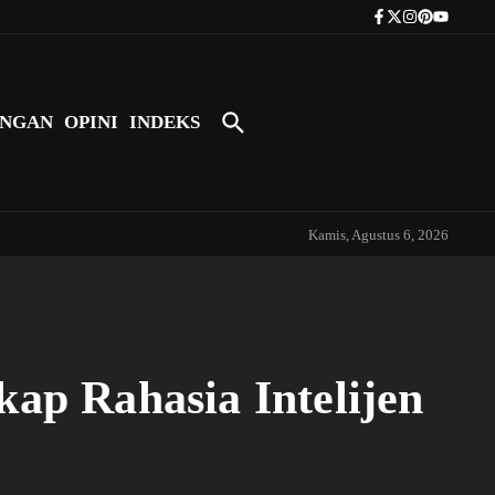
Tokoh Indonesia Pertama yang Bers
NGAN
OPINI
INDEKS
Kamis, Agustus 6, 2026
ap Rahasia Intelijen