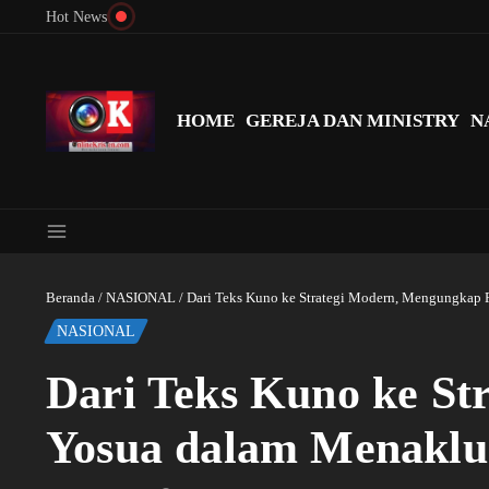
Lewati ke konten
Hot News
Menyingkap Misteri Angka 81 dan 8: Momentum ‘Sunat Rohani’ B
HOME
GEREJA DAN MINISTRY
N
Beranda
/
NASIONAL
/
Dari Teks Kuno ke Strategi Modern, Mengungkap 
NASIONAL
Dari Teks Kuno ke St
Yosua dalam Menakl