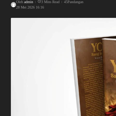
Oleh
admin
3 Mins Read
45Pandangan
28 Mei 2026
16:16