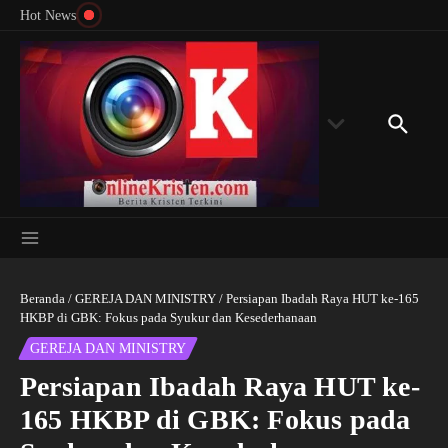
Menyingkap Misteri Angka 81 dan 8: Momentum
Lewati ke konten
Rondon
Hot News
‘Sunat Rohani’ Bagi Indonesia?
Kedube
Beranda
/
GEREJA DAN MINISTRY
/
Persiapan Ibadah Raya HUT ke-165
HKBP di GBK: Fokus pada Syukur dan Kesederhanaan
GEREJA DAN MINISTRY
Persiapan Ibadah Raya HUT ke-
165 HKBP di GBK: Fokus pada