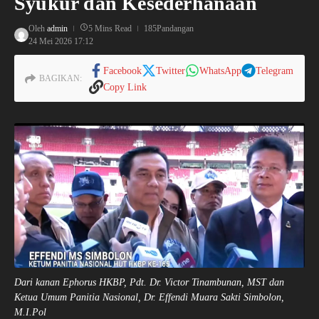
Syukur dan Kesederhanaan
Oleh
admin
5 Mins Read
185Pandangan
24 Mei 2026
17:12
Facebook
Twitter
WhatsApp
Telegram
BAGIKAN:
Copy Link
Dari kanan Ephorus HKBP, Pdt. Dr. Victor Tinambunan, MST dan
Ketua Umum Panitia Nasional, Dr. Effendi Muara Sakti Simbolon,
M.I.Pol