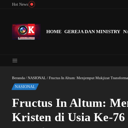
Lewati ke konten
Hot News
Menyingkap Misteri Angka 81 dan 8: Momentum ‘Sunat Rohani’ B
HOME
GEREJA DAN MINISTRY
N
Beranda
/
NASIONAL
/
Fructus In Altum: Menjemput Mukjizat Transforma
NASIONAL
Fructus In Altum: Me
Kristen di Usia Ke-7