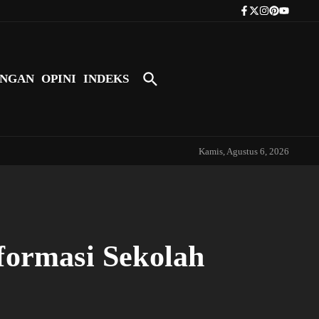
Tokoh Indonesia Pertama yang Bers
NGAN
OPINI
INDEKS
Kamis, Agustus 6, 2026
formasi Sekolah