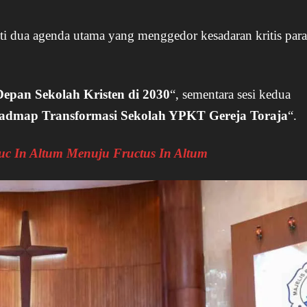
 dua agenda utama yang menggedor kesadaran kritis para
epan Sekolah Kristen di 2030
“, sementara sesi kedua
oadmap Transformasi Sekolah YPKT Gereja Toraja
“.
uc In Altum Menuju Fructus In Altum