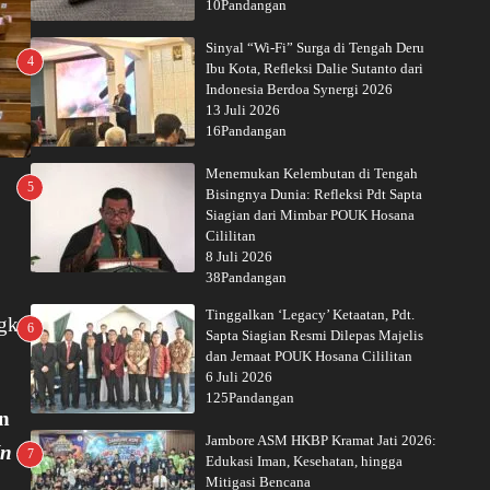
10Pandangan
Sinyal “Wi-Fi” Surga di Tengah Deru
4
Ibu Kota, Refleksi Dalie Sutanto dari
Indonesia Berdoa Synergi 2026
13 Juli 2026
16Pandangan
Menemukan Kelembutan di Tengah
5
Bisingnya Dunia: Refleksi Pdt Sapta
Siagian dari Mimbar POUK Hosana
Cililitan
8 Juli 2026
38Pandangan
Tinggalkan ‘Legacy’ Ketaatan, Pdt.
ngku
6
Sapta Siagian Resmi Dilepas Majelis
dan Jemaat POUK Hosana Cililitan
6 Juli 2026
125Pandangan
en
Jambore ASM HKBP Kramat Jati 2026:
In
7
Edukasi Iman, Kesehatan, hingga
Mitigasi Bencana