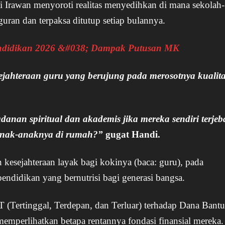
di Irawan menyoroti realitas menyedihkan di mana sekolah-
uran dan terpaksa ditutup setiap bulannya.
ndidikan 2026 &#038; Dampak Putusan MK
ejahteraan guru yang berujung pada merosotnya kualit
nan spiritual dan akademis jika mereka sendiri terjeb
 anak-anaknya di rumah?”
gugat Handi.
esejahteraan layak bagi kokinya (baca: guru), pada
ndidikan yang bernutrisi bagi generasi bangsa.
T (Tertinggal, Terdepan, dan Terluar) terhadap Dana Bant
mperlihatkan betapa rentannya fondasi finansial mereka.