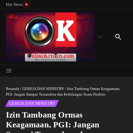
Menyingkap Misteri Angka 81 dan 8: Momentum
Lewati ke konten
Rondon
Hot News
‘Sunat Rohani’ Bagi Indonesia?
Kedube
Beranda
/
GEREJA DAN MINISTRY
/
Izin Tambang Ormas Keagamaan,
PGI: Jangan Sampai Tersandera dan Kehilangan Suara Profetis
GEREJA DAN MINISTRY
Izin Tambang Ormas
Keagamaan, PGI: Jangan