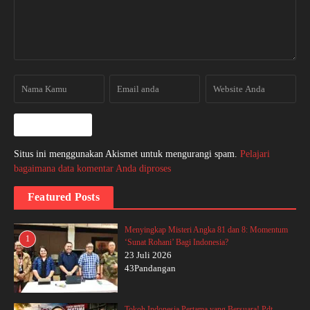
Situs ini menggunakan Akismet untuk mengurangi spam.
Pelajari
bagaimana data komentar Anda diproses
Featured Posts
Menyingkap Misteri Angka 81 dan 8: Momentum
1
‘Sunat Rohani’ Bagi Indonesia?
23 Juli 2026
43Pandangan
Tokoh Indonesia Pertama yang Bersuara! Pdt.