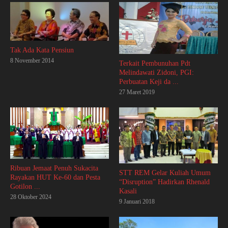
Tak Ada Kata Pensiun
8 November 2014
Terkait Pembunuhan Pdt
Melindawati Zidoni, PGI:
Perbuatan Keji da ...
27 Maret 2019
Ribuan Jemaat Penuh Sukacita
STT REM Gelar Kuliah Umum
Rayakan HUT Ke-60 dan Pesta
“Disruption” Hadirkan Rhenald
Gotilon ...
Kasali
28 Oktober 2024
9 Januari 2018