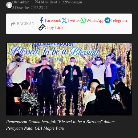
Oleh
admin
4 Mins Read
22Pandangan
8 Desember 2022
23:27
Facebook
Twitter
WhatsApp
Telegram
BAGIKAN:
Copy Link
Pementasan Drama bertajuk "Blessed to be a Blessing" dalam
Perayaan Natal GBI Maple Park