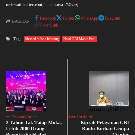
melewati hal tersebut,” tandasnya.
(Victor)
Facebook
Twitter
WhatsApp
Telegram
BAGIKAN:
Copy Link
Tag:
blessed to be a blessing
Natal GBI Maple Park
Previous Article
Next Article
2 Tahun Tak Tatap Muka,
Kiprah Pelayanan GBI
Lebih 2000 Orang
Bantu Korban Gempa
Bersukacita Hadiri
Cianjur