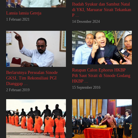
Ibadah Syukur dan Sambut Natal
di YKI, Maruarar Sirait Tekankan
Lansia lansia Gereja
P ...
1 Februari 2021
14 Desember 2024
Ratapan Calon Ephorus HKBP
Berlarutnya Persoalan Sinode
Pdt Saut Sirait di Sinode Godang
GKSI, Tim Rekonsiliasi PGI
HKBP ...
Dianggap ...
15 September 2016
2 Februari 2019