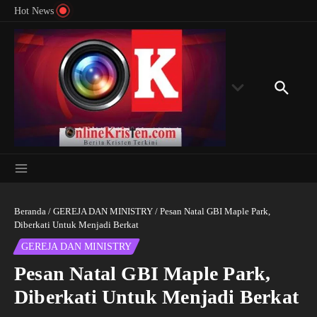
Menyingkap Misteri Angka 81 dan 8: Momentum
Lewati ke konten
Rondon
Hot News
‘Sunat Rohani’ Bagi Indonesia?
Kedube
Beranda
/
GEREJA DAN MINISTRY
/
Pesan Natal GBI Maple Park,
Diberkati Untuk Menjadi Berkat
GEREJA DAN MINISTRY
Pesan Natal GBI Maple Park,
Diberkati Untuk Menjadi Berkat