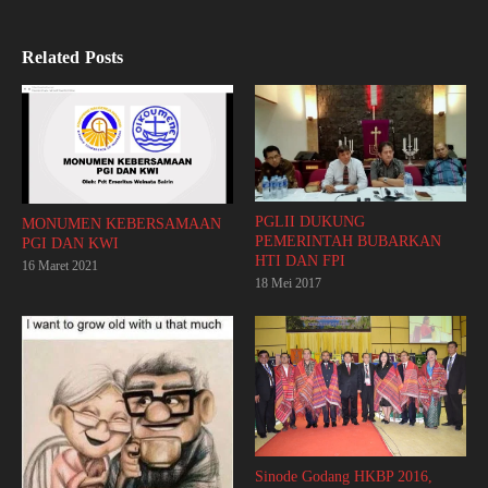
Related Posts
PGLII DUKUNG
MONUMEN KEBERSAMAAN
PEMERINTAH BUBARKAN
PGI DAN KWI
HTI DAN FPI
16 Maret 2021
18 Mei 2017
Sinode Godang HKBP 2016,