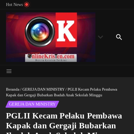
Menyingkap Misteri Angka 81 dan 8: Momentum
Lewati ke konten
Rondon
Hot News
‘Sunat Rohani’ Bagi Indonesia?
Kedube
Beranda
/
GEREJA DAN MINISTRY
/
PGLII Kecam Pelaku Pembawa
Kapak dan Gergaji Bubarkan Ibadah Anak Sekolah Minggu
GEREJA DAN MINISTRY
PGLII Kecam Pelaku Pembawa
Kapak dan Gergaji Bubarkan