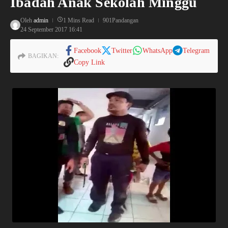
Ibadah Anak Sekolah Minggu
Oleh
admin
1 Mins Read
901Pandangan
24 September 2017
16:41
Facebook
Twitter
WhatsApp
Telegram
BAGIKAN:
Copy Link