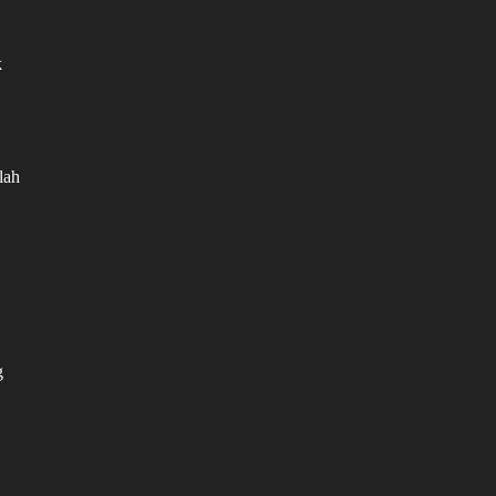
k
lah
g