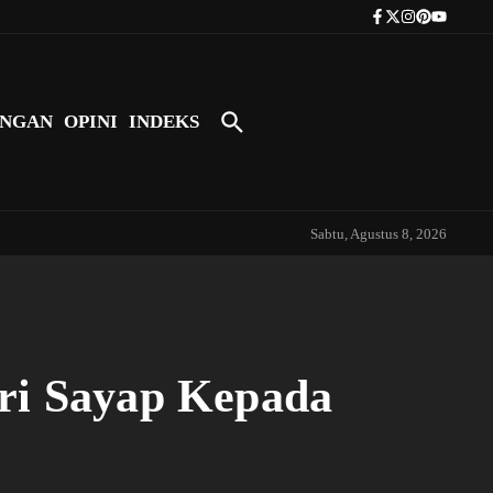
Tokoh Indonesia Pertama yang Bers
NGAN
OPINI
INDEKS
Sabtu, Agustus 8, 2026
ri Sayap Kepada