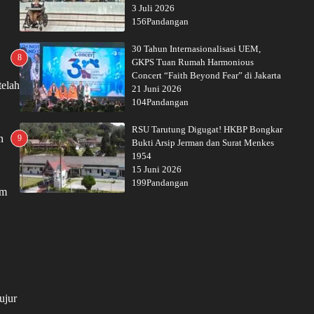
3 Juli 2026
156Pandangan
30 Tahun Internasionalisasi UEM,
8
GKPS Tuan Rumah Harmonious
Concert “Faith Beyond Fear” di Jakarta
telah
21 Juni 2026
104Pandangan
RSU Tarutung Digugat! HKBP Bongkar
n
9
Bukti Arsip Jerman dan Surat Menkes
1954
15 Juni 2026
199Pandangan
am
ujur