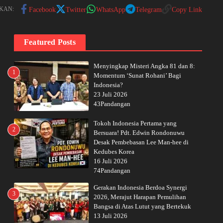
KAN:
Facebook
Twitter
WhatsApp
Telegram
Copy Link
Featured Posts
Menyingkap Misteri Angka 81 dan 8:
1
Momentum ‘Sunat Rohani’ Bagi
Indonesia?
23 Juli 2026
43Pandangan
Tokoh Indonesia Pertama yang
2
Bersuara! Pdt. Edwin Rondonuwu
Desak Pembebasan Lee Man-hee di
Kedubes Korea
16 Juli 2026
74Pandangan
Gerakan Indonesia Berdoa Synergi
3
2026, Merajut Harapan Pemulihan
Bangsa di Atas Lutut yang Bertekuk
13 Juli 2026