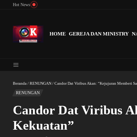
Lewati ke konten
Hot News
Menyingkap Misteri Angka 81 dan 8: Momentum ‘Sunat Rohani’ B
HOME
GEREJA DAN MINISTRY
N
Beranda
/
RENUNGAN
/
Candor Dat Viribus Akan: “Kejujuran Memberi S
RENUNGAN
Candor Dat Viribus 
Kekuatan”