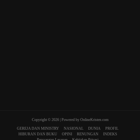
Copyright © 2026 | Powered by OnlineKristen.com
GEREJA DAN MINISTRY
NASIONAL
DUNIA
PROFIL
HIBURAN DAN BUKU
OPINI
RENUNGAN
INDEKS
Persyaratan Layanan
Kebijakan Privasi