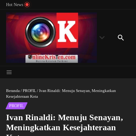
Menyingkap Misteri Angka 81 dan 8: Momentum
Lewati ke konten
Rondon
Hot News
‘Sunat Rohani’ Bagi Indonesia?
Kedube
Beranda
/
PROFIL
/
Ivan Rinaldi: Menuju Senayan, Meningkatkan
Kesejahteraan Kota
PROFIL
Ivan Rinaldi: Menuju Senayan,
Meningkatkan Kesejahteraan