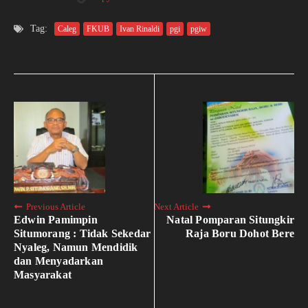
Tag:
Caleg
FKUB
Ivan Rinaldi
pgi
pgiw
Previous Article
Next Article
Edwin Pamimpin
Natal Pomparan Situngkir
Situmorang : Tidak Sekedar
Raja Boru Dohot Bere
Nyaleg, Namun Mendidik
dan Menyadarkan
Masyarakat