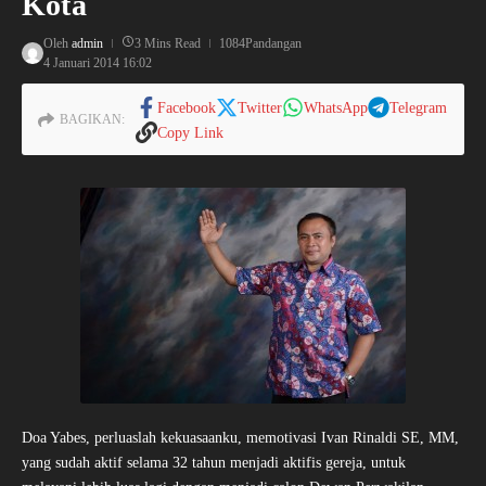
Kota
Oleh
admin
3 Mins Read
1084Pandangan
4 Januari 2014
16:02
Facebook
Twitter
WhatsApp
Telegram
BAGIKAN:
Copy Link
Doa Yabes, perluaslah kekuasaanku, memotivasi Ivan Rinaldi SE, MM,
yang sudah aktif selama 32 tahun menjadi aktifis gereja, untuk