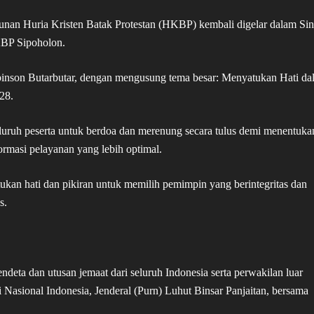
hunan Huria Kristen Batak Protestan (HKBP) kembali digelar dalam Si
KBP Sipoholon.
obinson Butarbutar, dengan mengusung tema besar: Menyatukan Hati da
28.
uruh peserta untuk berdoa dan merenung secara tulus demi menentuka
asi pelayanan yang lebih optimal.
tukan hati dan pikiran untuk memilih pemimpin yang berintegritas dan
s.
pendeta dan utusan jemaat dari seluruh Indonesia serta perwakilan luar
Nasional Indonesia, Jenderal (Purn) Luhut Binsar Panjaitan, bersama