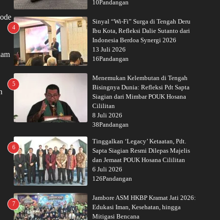
10Pandangan
node
Sinyal “Wi-Fi” Surga di Tengah Deru
4
Ibu Kota, Refleksi Dalie Sutanto dari
Indonesia Berdoa Synergi 2026
13 Juli 2026
lam
16Pandangan
Menemukan Kelembutan di Tengah
5
Bisingnya Dunia: Refleksi Pdt Sapta
n
Siagian dari Mimbar POUK Hosana
Cililitan
8 Juli 2026
38Pandangan
Tinggalkan ‘Legacy’ Ketaatan, Pdt.
6
Sapta Siagian Resmi Dilepas Majelis
dan Jemaat POUK Hosana Cililitan
6 Juli 2026
126Pandangan
Jambore ASM HKBP Kramat Jati 2026:
7
Edukasi Iman, Kesehatan, hingga
Mitigasi Bencana