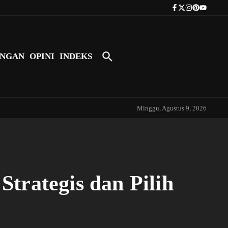
Tokoh Indonesia Pertama yang Bers
NGAN
OPINI
INDEKS
Minggu, Agustus 9, 2026
rategis dan Pilih