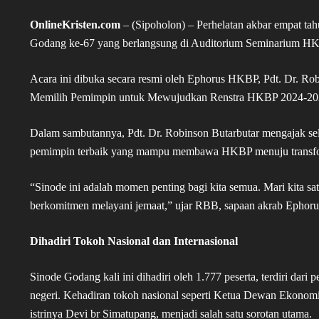
OnlineKristen.com
– (Sipoholon) – Perhelatan akbar empat ta
Godang ke-67 yang berlangsung di Auditorium Seminarium H
Acara ini dibuka secara resmi oleh Ephorus HKBP, Pdt. Dr. R
Memilih Pemimpin untuk Mewujudkan Renstra HKBP 2024-20
Dalam sambutannya, Pdt. Dr. Robinson Butarbutar mengajak sel
pemimpin terbaik yang mampu membawa HKBP menuju transform
“Sinode ini adalah momen penting bagi kita semua. Mari kita sa
berkomitmen melayani jemaat,” ujar RBB, sapaan akrab Ephoru
Dihadiri Tokoh Nasional dan Internasional
Sinode Godang kali ini dihadiri oleh 1.777 peserta, terdiri dari 
negeri. Kehadiran tokoh nasional seperti Ketua Dewan Ekonomi 
istrinya Devi br Simatupang, menjadi salah satu sorotan utama.