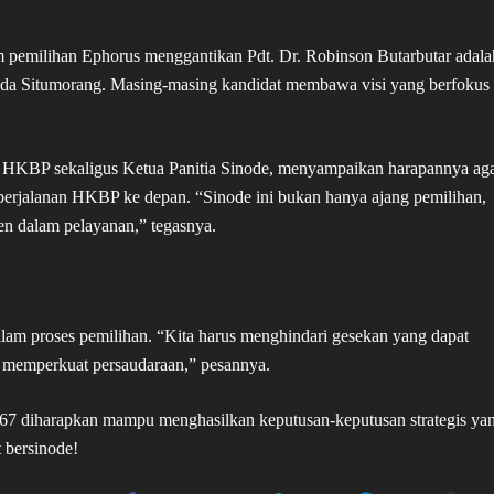
am pemilihan Ephorus menggantikan Pdt. Dr. Robinson Butarbutar adala
Roida Situmorang. Masing-masing kandidat membawa visi yang berfokus
en HKBP sekaligus Ketua Panitia Sinode, menyampaikan harapannya ag
uk perjalanan HKBP ke depan. “Sinode ini bukan hanya ajang pemilihan,
n dalam pelayanan,” tegasnya.
lam proses pemilihan. “Kita harus menghindari gesekan yang dapat
k memperkuat persaudaraan,” pesannya.
67 diharapkan mampu menghasilkan keputusan-keputusan strategis ya
bersinode!