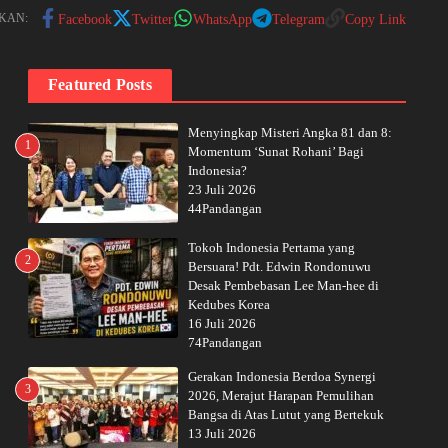
KAN:
Facebook
Twitter
WhatsApp
Telegram
Copy Link
Featured Posts
Menyingkap Misteri Angka 81 dan 8:
1
Momentum ‘Sunat Rohani’ Bagi
Indonesia?
23 Juli 2026
44Pandangan
Tokoh Indonesia Pertama yang
2
Bersuara! Pdt. Edwin Rondonuwu
Desak Pembebasan Lee Man-hee di
Kedubes Korea
16 Juli 2026
74Pandangan
Gerakan Indonesia Berdoa Synergi
3
2026, Merajut Harapan Pemulihan
Bangsa di Atas Lutut yang Bertekuk
13 Juli 2026