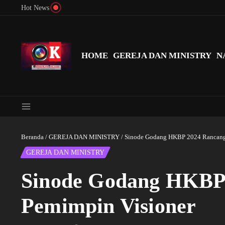
Lewati ke konten
Hot News
Menyingkap Misteri Angka 81 dan 8: Momentum ‘Sunat Rohani’ B
HOME
GEREJA DAN MINISTRY
N
Beranda
/
GEREJA DAN MINISTRY
/
Sinode Godang HKBP 2024 Rancang P
GEREJA DAN MINISTRY
Sinode Godang HKBP 2
Pemimpin Visioner