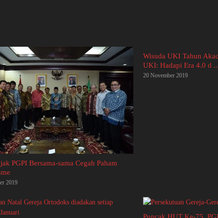
Wisuda UKI Tahun Akad
UKI: Hadapi Era 4.0 d ..
20 November 2019
jak PGPI Bersama-sama Cegah Paham
sme
er 2019
Puncak HUT Ke-75, PGI