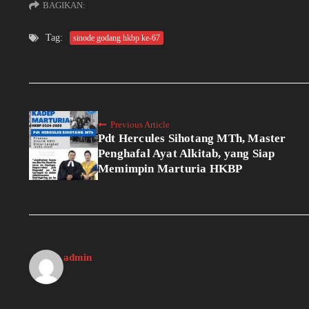
BAGIKAN:
Tag:
sinode godang hkbp ke-67
Previous Article
Pdt Hercules Sihotang MTh, Master
Penghafal Ayat Alkitab, yang Siap
Memimpin Marturia HKBP
admin