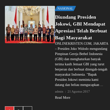
NASIONAL
Diundang Presiden
Jokowi, GBI Mendapat
Apresiasi Telah Berbuat
Bagi Masyarakat
ONLINEKRISTEN.COM, JAKARTA
– Presiden Joko Widodo mengundang
Pimpinan Gereja Bethel Indonesia
(GBI) dan menghaturkan banyak
terima kasih Jemaat GBI yang turut
berperan dan berbuat ditengah-tengah
masyarakat Indonesia. “Bapak
Presiden Jokowi meminta kami
datang dan beliau mengucapkan ...
admin
21 Agustus 2017
Read More