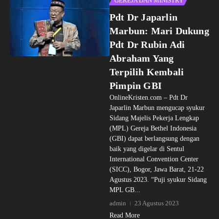
GEREJA DAN MINISTRY
Pdt Dr Japarlin
Marbun: Mari Dukung
Pdt Dr Rubin Adi
Abraham Yang
Terpilih Kembali
Pimpin GBI
OnlineKristen.com – Pdt Dr
Japarlin Marbun mengucap syukur
Sidang Majelis Pekerja Lengkap
(MPL) Gereja Bethel Indonesia
(GBI) dapat berlangsung dengan
baik yang digelar di Sentul
International Convention Center
(SICC), Bogor, Jawa Barat, 21-22
Agustus 2023. “Puji syukur Sidang
MPL GB...
admin
23 Agustus 2023
Read More