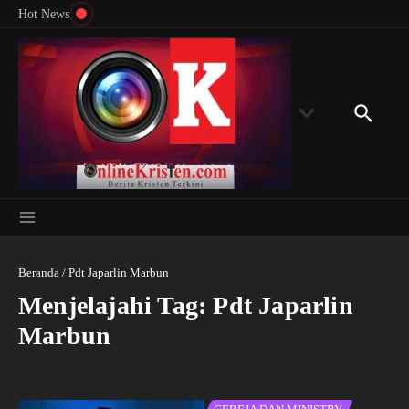
Menyingkap Misteri Angka 81 dan 8: Momentum
Lewati ke konten
Rondon
Hot News
‘Sunat Rohani’ Bagi Indonesia?
Kedube
Beranda
/
Pdt Japarlin Marbun
Menjelajahi Tag: Pdt Japarlin
Marbun