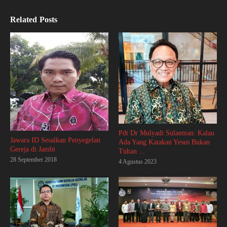
Related Posts
Pdt Dr Mulyadi Sulaeman: Kalau
Jawara ID Sesalkan Penyegelan
Ada Yang Katakan Yesus Bukan
Gereja di Jambi
Tuhan ...
28 September 2018
4 Agustus 2023