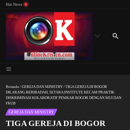
Menyingkap Misteri Angka 81 dan 8: Momentum
Lewati ke konten
Rondon
Hot News
‘Sunat Rohani’ Bagi Indonesia?
Kedube
Beranda
/
GEREJA DAN MINISTRY
/
TIGA GEREJA DI BOGOR
DILARANG BERIBADAH, SETARA INSTITUTE KECAM PRAKTIK
DISKRIMINASI KOLABORATIF PEMKAB BOGOR DENGAN MUI DAN
FKUB
GEREJA DAN MINISTRY
TIGA GEREJA DI BOGOR