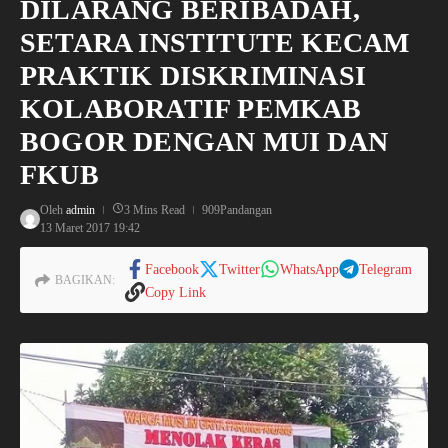
DILARANG BERIBADAH,
SETARA INSTITUTE KECAM
PRAKTIK DISKRIMINASI
KOLABORATIF PEMKAB
BOGOR DENGAN MUI DAN
FKUB
Oleh
admin
3 Mins Read
909Pandangan
13 Maret 2017
19:42
Facebook
Twitter
WhatsApp
Telegram
BAGIKAN:
Copy Link